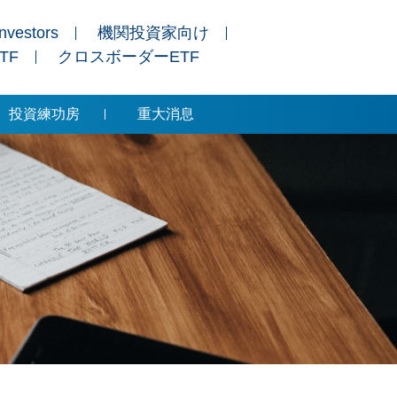
Investors
機関投資家向け
ETF
クロスボーダーETF
投資練功房
重大消息