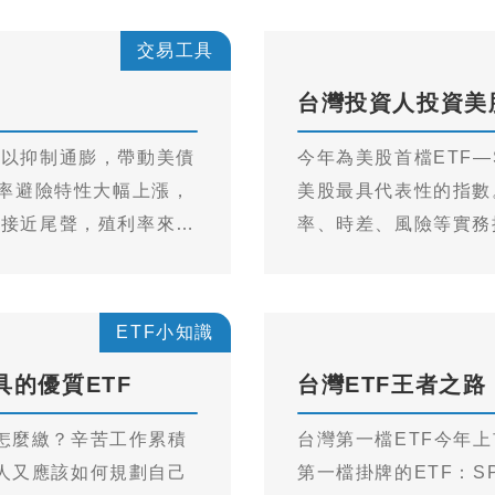
平準金」為基金可用於
交易工具
台灣投資人投資美
息以抑制通膨，帶動美債
今年為美股首檔ETF—
利率避險特性大幅上漲，
美股最具代表性的指數
息接近尾聲，殖利率來到
率、時差、風險等實務
年以來台灣美債20年正
析追蹤差距。
熱絡。本篇將介紹美債
TF。
ETF小知識
的優質ETF
台灣ETF王者之路
怎麼繳？辛苦工作累積
台灣第一檔ETF今年
人又應該如何規劃自己
第一檔掛牌的ETF：