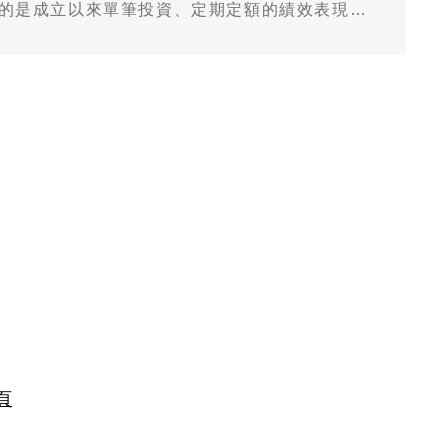
要的是成立以來單筆投資、定期定額的績效表現有
投資人的信賴與青睞！
頁