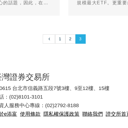
心的話題，因此，在未
規模最大ETF。更重
，就成了台灣投資人打
目共睹，深獲台灣廣大
息的糖衣下，究竟是包
投資人好好留意。
1
2
3
臺灣證券交易所
10615 台北市信義路五段7號3樓、9至12樓、15樓
：(02)8101-3101
資人服務中心專線：(02)2792-8188
於e添富
使用條款
隱私權保護政策
聯絡我們
證交所首