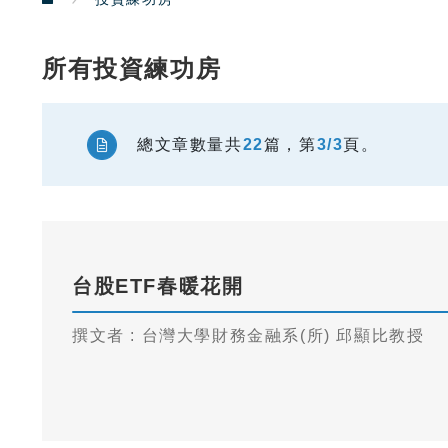
所有投資練功房
總文章數量共
22
篇，第
3/3
頁。
台股ETF春暖花開
撰文者 : 台灣大學財務金融系(所) 邱顯比教授