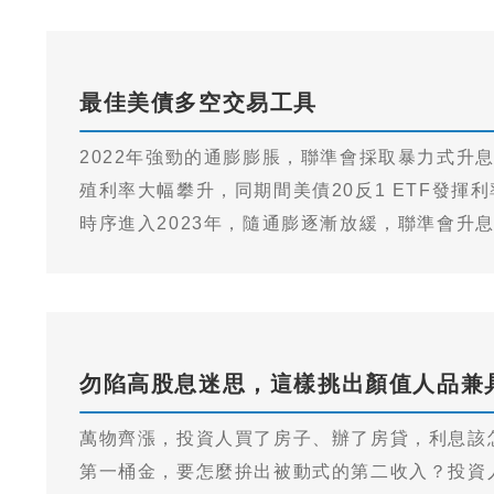
最佳美債多空交易工具
2022年強勁的通膨膨脹，聯準會採取暴力式升
殖利率大幅攀升，同期間美債20反1 ETF發揮
時序進入2023年，隨通膨逐漸放緩，聯準會升
相對高水位，資金將目光轉向美債20正2ETF今
2相關ETF規模合計突破百億，次級市場成交量
槓反型ETF的產品特性，以及要如何操作槓反型E
勿陷高股息迷思，這樣挑出顏值人品兼具
萬物齊漲，投資人買了房子、辦了房貸，利息該
第一桶金，要怎麼拚出被動式的第二收入？投資