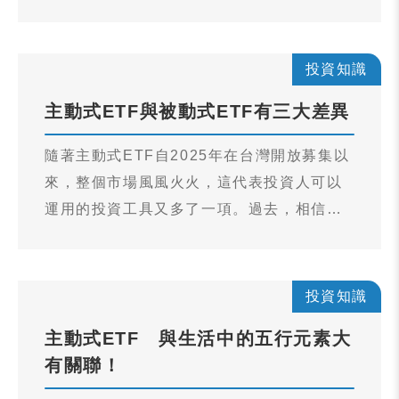
的投資策略。這一快速演變也意味著，儘管
全球ETF的資產規模已超過19.7兆美元、
2025年也持續創下資金流入的最高紀錄，但
投資知識
對許多投資人來說，它還是很新鮮。（資料
主動式ETF與被動式ETF有三大差異
來源：彭博資訊、摩根資產管理。ETF 環球
市場縱覽 – 亞洲。數據截至2025年12月31
隨著主動式ETF自2025年在台灣開放募集以
日。）
來，整個市場風風火火，這代表投資人可以
運用的投資工具又多了一項。過去，相信大
家對被動式ETF已經相當熟悉，那麼，新開
放的主動式ETF又是什麼呢？和被動式ETF
有什麼不一樣呢？ 大致來說，主動式和被動
投資知識
式ETF，兩者之間的「產品設計理念」、
主動式ETF 與生活中的五行元素大
「需要的投資管理專業」，和「風險管理」
有關聯！
三方面，是大大不同的。我們一起來看看以
下的說明。