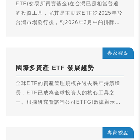
ETF(交易所買賣基金)在台灣已是相當普遍
的投資工具，尤其是主動式ETF從2025年於
台灣市場發行後，到2026年3月中的掛牌檔
數已經超過20檔(資料來源：台灣證券交易
所，統計至2026年3月12日)，投資人在理財
時也有了更多元的工具選項。摩根資產管理
專家觀點
認為，主動式ETF的出現，就像自然五元素
國際多資產 ETF 發展趨勢
金、木、水、火、土一樣，可以在投資人的
理財生活中扮演更豐富的角色。
全球ETF的資產管理規模在過去幾年持續增
長，ETF已成為全球投資人的核心工具之
一。根據研究暨諮詢公司ETFGI數據顯示，
截至2025年11月底，全球ETF的資產規模已
自2024年底的14.85兆美元成長30.9%至
19.44兆美元，再度創下新紀錄。2025年淨
專家觀點
流入資金為2.04兆美元，亦創歷史新高，是