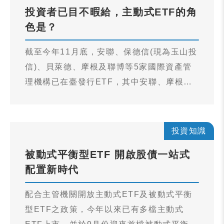
投資者已目不暇給，主動式ETF的角
連續第78個月的資金淨流入。 隨著ETF規模
色是？
不斷創高，ETF商品種類也快速演化，從單
一資產、被動追蹤轉向多元化、主動管理與
截至今年11月底，安聯、保德信(現為玉山投
解決方案導向的商品。而多資產
信)、貝萊德、摩根及聯博等5家國際資產管
ETF（multi-asset ETF）係結合股票、債
理機構已在臺發行ETF，其中安聯、摩根所
券、商品等多種資產類別，目標是以單一標
發行主動式ETF已上市；至12月初，13檔主
的提供投資組合級別的分散、風險管理與收
動式ETF合計有53萬受益人次、規模逾千億
益來源。本文整理近年國際市場的關鍵數據
元。金管會12月4日放寬「ETF連結基金」
投資知識
與驅動力，以及主要產品類型與創新方向。
發行限制，主動式ETF目前有臺股、海外股
被動式平衡型ETF 開啟股債一站式
票及債券等產品。
配置新時代
配合主管機關開放主動式ETF及被動式平衡
型ETF之政策，今年以來已有多檔主動式