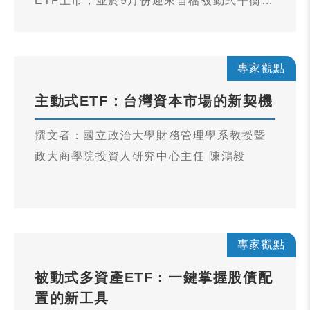
ETF上市，並於9月份迎來首檔被動式平衡型
ETF上市。此種創新商品的問世，為我國投
資人提供更為便捷的資產配置工具，也為國
內ETF市場注入新的活力。
專家觀點
主動式ETF：台灣資本市場的新契機
撰文者：國立政治大學財務管理學系教授暨
政大商學院投資人研究中心主任 陳鴻毅
專家觀點
被動式多資產ETF：一鍵掌握股債配
置的新工具