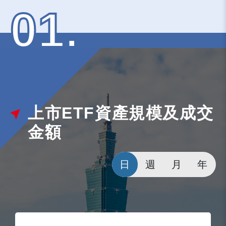
01.
上市ETF資產規模及成交
金額
日
週
月
年