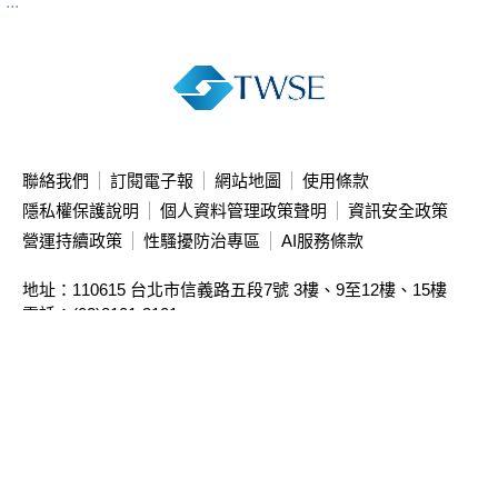
:::
聯絡我們
訂閱電子報
網站地圖
使用條款
隱私權保護說明
個人資料管理政策聲明
資訊安全政策
營運持續政策
性騷擾防治專區
AI服務條款
地址：110615 台北市信義路五段7號
3樓、9至12樓、15樓
電話：(02)8101-3101
投資人服務中心專線：(02)2792-8188
本站限制直接存取主機IP，請使用網址連結瀏覽
本公司簽約資訊公司
亦提供相關資訊
Copyright ©
2026
Taiwan Stock Exchange Corporation. All rights reserved.