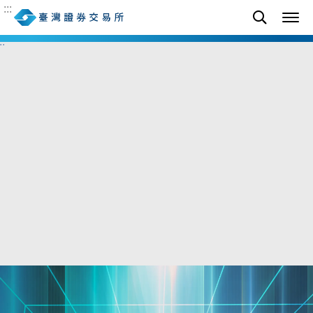
點
臺灣公司治理100指數
---
點
金融保險
---
點
電子工業
---
點
:::
--%)
-- (--%)
-- (--%)
-- (--
::