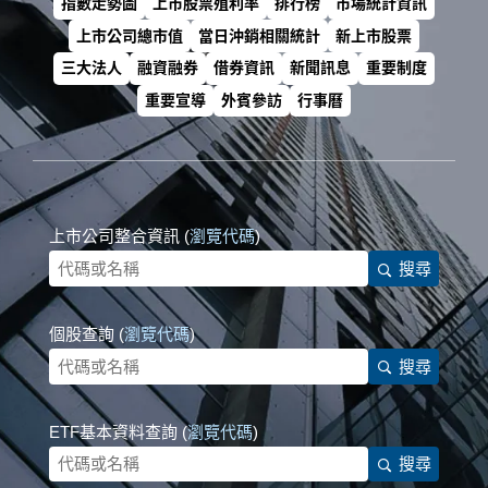
指數走勢圖
上市股票殖利率
排行榜
市場統計資訊
上市公司總市值
當日沖銷相關統計
新上市股票
三大法人
融資融券
借券資訊
新聞訊息
重要制度
重要宣導
外賓參訪
行事曆
上市公司整合資訊 (
瀏覽代碼
)
搜尋
個股查詢 (
瀏覽代碼
)
搜尋
ETF基本資料查詢 (
瀏覽代碼
)
搜尋