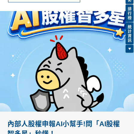
排
行
榜
統
計
資
訊
內部人股權申報AI小幫手!問「AI股權
智多星」秒懂！