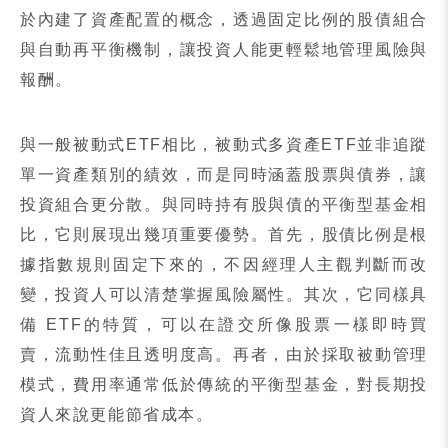
於內建了資產配置的概念，透過固定比例的股債組合
與自動再平衡機制，讓投資人能更輕鬆地管理風險與
報酬。
與一般被動式
ETF
相比，被動式多資產
ETF
並非追蹤
單一資產類別的績效，而是同時涵蓋股票與債券，讓
投資組合更分散。與同時持有股與債的平衡型基金相
比，它則展現出幾項重要優勢。首先，股債比例是根
據指數規則固定下來的，不因經理人主觀判斷而改
變，投資人可以清楚掌握風險屬性。其次，它同樣具
備
ETF
的特質，可以在證交所像股票一樣即時買
賣，流動性佳且透明度高。再者，由於採取被動管理
模式，費用率通常低於傳統的平衡型基金，對長期投
資人來說更能節省成本。