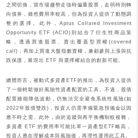
之間切換，當市場趨勢走強時偏重股票，走弱時則轉
向債券，雖然費用率較高，但為投資人提供了動態調
整的選擇。此外，
Aptus Collared Investment
Opportunity ETF (ACIO)
則結合了衍生性商品策
略，透過買進股票、賣出覆蓋型買權
(covered
call)
，再加上買進大盤指數賣權，兼顧參與上漲與抗
跌保護，展現出
ETF
與選擇權結合的創新可能。
總體而言，被動式多資產
ETF
的推出，為投資人提供
了一個輕鬆做好風險性資產配置的工具。不過，股債
配置雖能降低波動，仍無法完全避免系統性風險
(
如
2022
年股債雙跌
)
，投資人仍需準備緊急預備金以因
應不時之需。此外，由於追蹤與再平衡機制較複雜，
多資產
ETF
的費用率可能比單一資產型
ETF
略高，
投資人應在理解成本與風險後，再理性運用此工具。