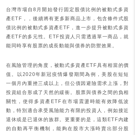
台灣市場自
8
月開始發行固定股債比例的被動式多資
產
ETF
，，後續將有更多新商品上市，包含條件式股
債比例的被動式多資產
ETF
，進一步提升被動式多資
產
ETF
的多元性。
ETF
投資人只需透過單一商品，就
能同時享有股票的成長動能與債券的防禦效果。
在風險管理的角度，被動式多資產
ETF
具有相當的價
值。以
2020
年新冠疫情爆發期間為例，美股在短短
一個月內重挫三成以上，但公債因避險需求上漲，對
投資組合形成了天然的緩衝。股票與債券之間的負相
關性，使得多資產
ETF
在市場震盪時能有效降低波
動，特別適合承受風險能力有限的投資人，例如接近
退休或是已退休的族群。更重要的是，這類
ETF
內建
的自動再平衡機制，能夠在股市大漲時賣出部分股