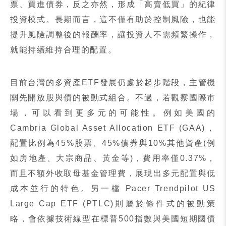
票、買進債券，反之亦然，形成「高賣低買」的紀律
投資模式。長期而言，這不僅有助於控制風險，也能
提升風險調整後的報酬率，讓投資人不需頻繁操作，
就能持續維持合理的配置。
目前台灣的多資產
ETF
發展仍處於起步階段，主管機
關先開放股與債的被動式組合。不過，若觀察國際市
場，可以看到更多元的可能性。例如美國的
Cambria Global Asset Allocation ETF (GAA)
，
配置比例為
45%
股票、
45%
債券與
10%
其他資產
(
例
如房地產、大宗商品、黃金等
)
，費用率僅
0.37%
，
而且不額外收取母基金管理費，展現出多元配置與低
成本並行的特色。另一檔
Pacer Trendpilot US
Large Cap ETF (PTLC)
則屬於條件式的被動策
略，會依據技術線型在標普
500
指數與美國短期國債