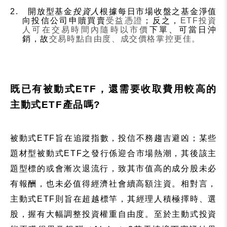
2.
開放型基金
投資人
根據每日市場收盤之基金淨值
向投信公司申贖買賣
受益憑證
；反之，
ETF
投資
人可在交易時間內隨時以市價
下單、可當日沖
銷，故
交易時點自由度、成交價格掌控更佳。
既已有被動式
ETF
，還需要收取費用較高的
主動式
ETF
產品嗎
?
被動式
ETF
旨在追蹤指數，投信不務趨吉避凶；某些
題材型被動式
ETF
之發行係迎合市場熱潮，其後該主
題型標的或會漸次退流行，致其市值高的成分股未必
有報酬，也未必值得經濟社會續高額注資。相對言，
主動式
ETF
則旨在超越標竿，其經理人積極擇時、選
股，握有大幅調整投資權重自由度。至於主動式投資