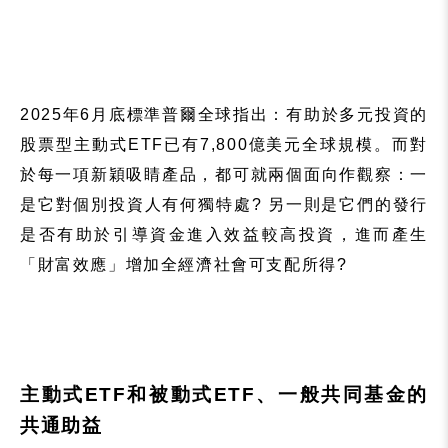
2025年
6
月底標準普爾全球指出：有助於多元投資的
股票型主動式
ETF
已有
7,800
億美元全球規模。而對
於每一項新穎吸睛產品，都可就兩個面向作觀察：一
是它對個別投資人有何獨特處
?
另一則是它們的發行
是否有助於引導資金進入效益較高投資，進而產生
「財富效應」增加全經濟社會可支配所得
?
主動式
ETF
和被動式
ETF
、一般共同基金的
共通助益