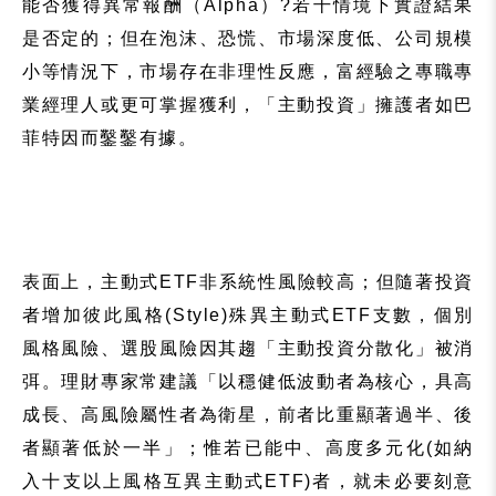
能否獲得異常報酬（
Alpha
）
?
若干情境下實證結果
是否定的；但在泡沫、恐慌、市場深度低、公司規模
小等情況下，市場存在非理性反應，富經驗之專職專
業經理人或更可掌握獲利，「主動投資」擁護者如
巴
菲特因而鑿鑿有據。
表面上，主動式
ETF
非系統性風險較高；但隨著投資
者增加彼此風格
(Style)
殊異主動式
ETF
支數，個別
風格風險、選股風險因其趨「主動投資分散化」被消
弭。理財專家常建議「以穩健低波動者為核心，具高
成長、高風險屬性者為衛星，前者比重顯著過半、後
者顯著低於一半」；惟若已能中、高度多元化
(
如納
入十支以上風格互異主動式
ETF)
者，就未必要刻意