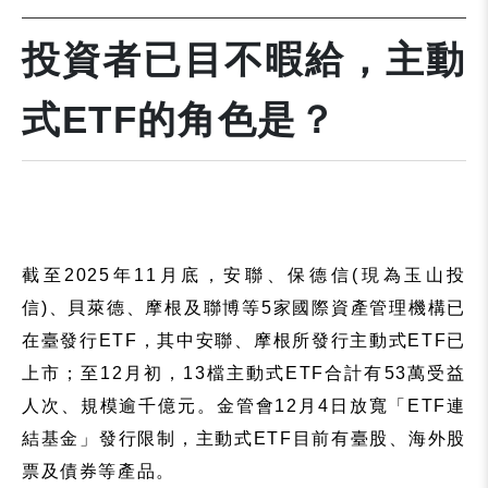
投資者已目不暇給，主動
式ETF的角色是？
截至2025年
11
月底，安聯、保德信
(
現為玉山投
信
)
、貝萊德、摩根及聯博等
5
家國際資產管理機構已
在臺發行
ETF
，其中安聯、摩根所發行主動式
ETF
已
上市；
至
12
月初，
13
檔主動式
ETF
合計有
53
萬受益
人次、規模逾千億元。金管會
12
月
4
日放寬「
ETF
連
結基金」發行限制，
主動式
ETF
目前有臺股、海外股
票及債券等產品
。