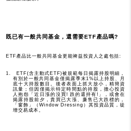
既已有一般共同基金，還需要
ETF
產品嗎
?
ETF
產品比一般共同基金更能裨益投資人之處包括
:
1.
ETF(
含主動式
ETF)
被規範每日揭露持股明細，
有別於一般共同基金僅揭露季末
1%
以上持股、月
底十大持股數目。後者表面上抓大放小，精簡資
訊量；但因僅揭示
特定時間點的持股，擔心投資
人抱怨「近日漲的沒買
!
跌的還持有
!
」，或會在
揭露持股前夕，貴買已大漲、廉售已大跌標的，
「窗飾」（
Window Dressing
）其投資品質，徒
增交易成本。