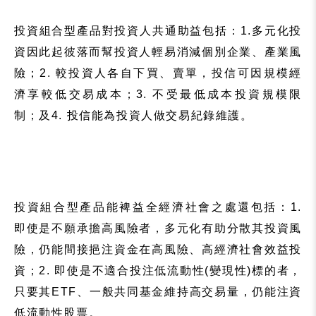
投資組合型產品
對投資人共通助益包括：
1.
多元化投
資
因此起彼落而幫
投資人輕易消減
個別企業、產業風
險
；
2.
較投資人各自下買、賣單，投信可因規模經
濟享較低交易成本；
3.
不受最低成本投資規模限
制；及
4.
投信能為投資人做交易紀錄維護。
投資組合型產品
能裨益全經濟社會之處還包括：
1.
即使是不願承擔高風險者，多元化有助分散其投資風
險，仍能間接挹注資金在高風險、高經濟社會效益投
資；
2.
即使是不適合投注低流動性
(
變現性
)
標的者，
只要其
ETF
、
一般共同基金維持高交易量，仍能注資
低
流動性股票。