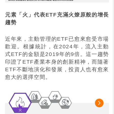
元素「火」代表
ETF
充滿火燎原般的增長
趨勢
近年來，主動管理的
ETF
已愈來愈受市場
歡迎。根據統計，在
2024
年，流入主動
式
ETF
的金額是
2019
年的
9
倍。這一趨勢
印證了
ETF
產業本身的創新精神，而隨著
ETF
不斷地演化和發展，投資人也有愈來
愈大的選擇空間。