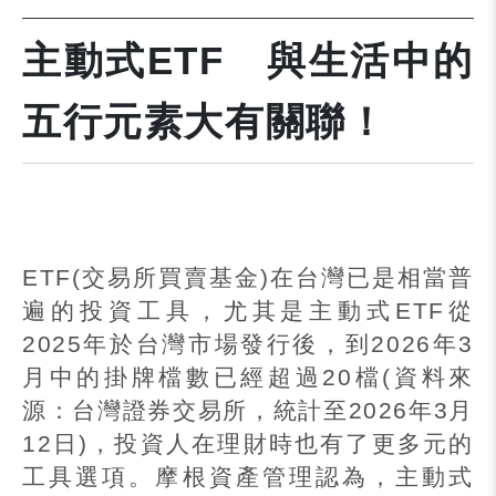
主動式ETF 與生活中的
五行元素大有關聯！
ETF(
交易所買賣基金
)
在台灣已是相當普
遍的投資工具，尤其是主動式
ETF
從
2025
年於台灣市場發行後，到
2026
年
3
月中的掛牌檔數已經超過
20
檔
(
資料來
源：台灣證券交易所，統計至
2026
年
3
月
12
日
)
，投資人在理財時也有了更多元的
工具選項。摩根資產管理認為，主動式