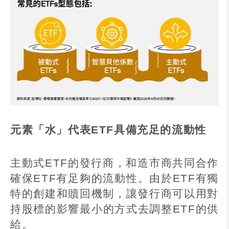
元素「水」代表
ETF
具備充足的流動性
主動式
ETF
的發行商，和造市商共同合作
確保
ETF
有足夠的流動性。由於
ETF
有獨
特的創建和贖回機制，讓發行商可以用對
持股標的影響最小的方式去調整
ETF
的供
給。