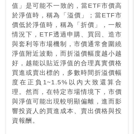
值」是可能不一致的，當
ETF
市價高
於淨值時，稱為「溢價」；當
ETF
市
價低於淨值時，稱為「折價」，一般
情況下，
ETF
透過申購、買回、造市
與套利等市場機制，市價通常會圍繞
淨值附近波動，而折溢價幅度越小越
好，越能以貼近淨值的合理真實價格
買進或賣出標的，多數時間折溢價幅
度在正負
1~1.5%
以內大致還算合
理。然而，在特定市場情境下，市價
與淨值可能出現較明顯偏離，進而影
響投資人的買進成本、賣出價格與投
資報酬。