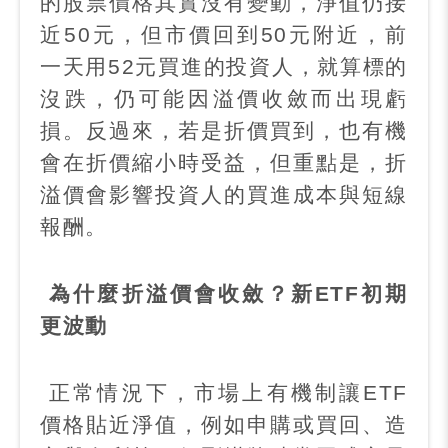
的股票價格其實沒有變動，淨值仍接
近
50
元，但市價回到
50
元附近，前
一天用
52
元買進的投資人，就算標的
沒跌，仍可能因溢價收斂而出現虧
損。反過來，若是折價買到，也有機
會在折價縮小時受益，但重點是，折
溢價會影響投資人的買進成本與短線
報酬。
為什麼折溢價會收斂？新
ETF
初期
更波動
正常情況下，市場上有機制讓
ETF
價格貼近淨值，例如申購或買回、造