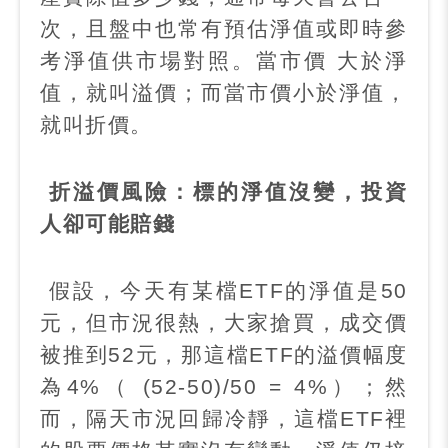
次，且盤中也常有預估淨值或即時參
考淨值供市場對照。當市價 大於淨
值，就叫溢價；而當市價小於淨值，
就叫折價。
折溢價風險：標的淨值沒變，投資
人卻可能賠錢
假設，今天有某檔
ETF
的淨值是
50
元，但市況很熱，大家搶買，成交價
被推到
52
元，那這檔
ETF
的溢價幅度
為
4%
（
(52-50)/50 = 4%
）；然
而，隔天市況回歸冷靜，這檔
ETF
裡