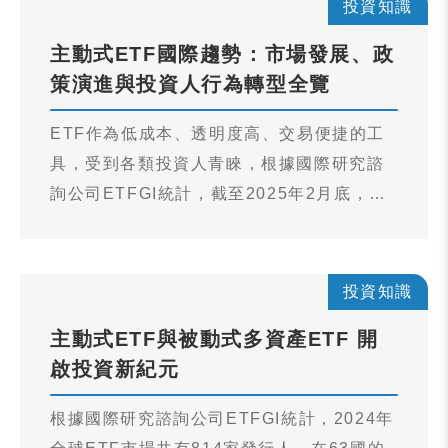
投資知識
示市場對多元投資商品的高度期待與接受
主動式ETF國際趨勢：市場發展、政
度。
策演進與投資人行為轉型全覽
ETF作為低成本、透明度高、交易便捷的工
具，受到各類投資人青睞，根據國際研究諮
詢公司ETFGI統計，截至2025年2月底，全
球ETF市場規模已經來到15.5兆美元，再創
歷史新高，是十年前的5倍以上。然而，隨著
市場的不確定性升高，傳統被動式ETF的局
投資知識
限性也日益浮現，促使市場對主動式
主動式ETF與被動式多資產ETF 開
ETF（主動式交易所交易基金）產生高度興
啟投資新紀元
趣，雖然占ETF總體規模不到十分之一，但
主動式ETF全球資產管理規模成長更為快
根據國際研究諮詢公司ETFGI統計，2024年
速。