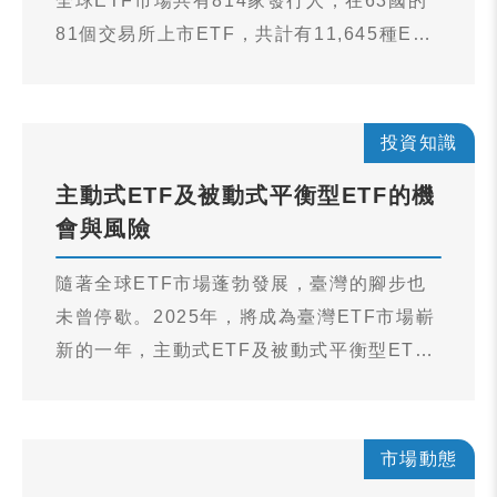
全球ETF市場共有814家發行人，在63國的
81個交易所上市ETF，共計有11,645種ETF
商品，資產規模達到14.70兆美元，較2023
年全年的11.51兆美元成長了27.71%，且是
10年前資產規模2.73兆美元的5倍以上。
投資知識
主動式ETF及被動式平衡型ETF的機
會與風險
隨著全球ETF市場蓬勃發展，臺灣的腳步也
未曾停歇。2025年，將成為臺灣ETF市場嶄
新的一年，主動式ETF及被動式平衡型ETF
即將於證交所掛牌交易，為投資人帶來更多
元的選擇，並進一步提升國際資產管理機構
進駐臺灣市場的吸引力，推動臺灣資本市場
市場動態
商品多元化，致力於打造具有臺灣特色的亞