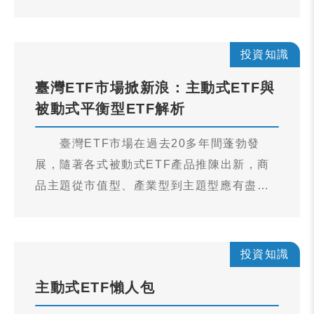
拓展至主動式管理商品。臺灣自2024年底金
融監督管理委員會（簡稱金管會）正式開放
主動式交易所交易基金（Active ETF；簡稱
投資知識
主動式ETF）發行後，至2025年7月底即有6
臺灣ETF市場掀新浪：主動式ETF與
檔產品成功於臺灣證券交易所（簡稱證交
被動式平衡型ETF解析
所）掛牌上市，象徵著臺灣資本市場正式邁
入ETF多元化、專業化的新時代。
臺灣ETF市場在過去20多年間蓬勃發
展，隨著各式被動式ETF產品推陳出新，商
品主題從市值型、產業型到主題型應有盡
有，且涵蓋股票、債券及大宗物資等多種類
別，使臺灣ETF市場規模位居亞洲第三大。
投資知識
主動式ETF懶人包