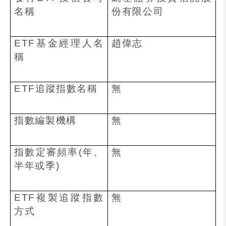
名稱
份有限公司
ETF
基金經理人名
趙偉志
稱
ETF
追蹤指數名稱
無
指數編製機構
無
指數定審頻率
(
年、
無
半年或季
)
ETF
複製追蹤指數
無
方式