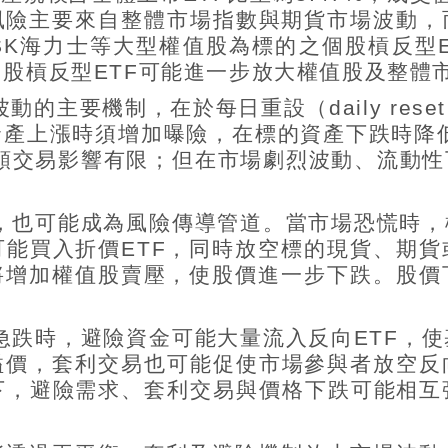
風險主要來自整體市場指數與期貨市場波動，
SK
海力士等大型權值股為標的之個股槓反型
個股槓反型
ETF
可能進一步放大權值股及整體
波動的主要機制，在於每日重設（
daily reset
資產上漲時須增加曝險，在標的資產下跌時降
類交易影響有限；但在市場劇烈波動、流動性
，也可能成為風險傳導管道。當市場恐慌時，
可能買入折價
ETF
，同時放空標的現貨、期貨
將增加權值股賣壓，使股價進一步下跌。股價
急跌時，避險資金可能大量流入反向
ETF
，使
溢價，套利交易也可能促使市場參與者
放空反
下，避險需求、套利交易與價格下跌可能相互