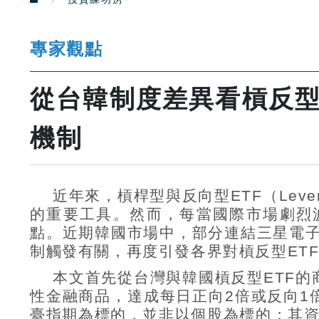
專家觀點
從台韓制度差異看槓反型
機制
近年來，槓桿型與反向型
ETF
（
Leve
的重要工具。然而，每當國際市場劇烈
點。近期韓國市場中，部分連結三星電
制觸發有關，再度引發各界對槓反型
ET
本文首先從台灣與韓國槓反型
ETF
的
性金融商品，達成每日正向
2
倍或反向
1
臺指期為標的，並非以個股為標的；其