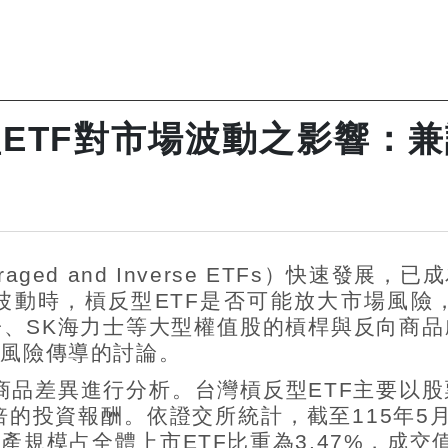
ETF對市場波動之影響：
raged and Inverse ETFs
）快速發展，已成
波動時，槓反型
ETF
是否可能放大市場風險
子、
SK
海力士等大型權值股的槓桿與反向商品
F
風險傳導的討論。
商品差異進行分析。台灣槓反型
ETF
主要以股
倍的投資報酬。依證交所統計，截至
115
年
5
資產規模占全體上市
ETF
比重為
3.47%
，成交