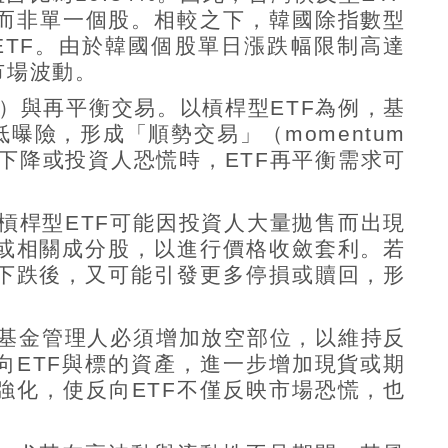
而非單一個股。相較之下，韓國除指數型
ETF
。由於韓國個股單日漲跌幅限制高達
市場波動。
）與再平衡交易。以槓桿型
ETF
為例，基
低曝險，形成「順勢交易」（
momentum
下降或投資人恐慌時，
ETF
再平衡需求可
槓桿型
ETF
可能因投資人大量拋售而出現
或相關成分股，以進行價格收斂套利。若
下跌後，又可能引發更多停損或贖回，形
基金管理人必須增加放空部位，以維持反
向
ETF
與標的資產
，進一步增加現貨或期
強化，使反向
ETF
不僅反映市場恐慌，也