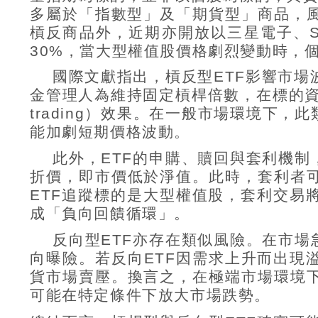
多屬於「指數型」及「期貨型」商品，
槓反商品外，近期亦開放以三星電子、
30%
，當大型權值股價格劇烈變動時，
國際文獻指出，槓反型
ETF
影響市場
金管理人為維持固定槓桿倍數，在標的
trading
）效果。在一般市場環境下，此
能加劇短期價格波動。
此外，
ETF
的申購、贖回與套利機制
折價，即市價低於淨值。此時，套利者
ETF
追蹤標的是大型權值股，套利交易
成「負向回饋循環」。
反向型
ETF
亦存在類似風險。在市場
向曝險。若反向
ETF
因需求上升而出現
貨市場賣壓。換言之，在極端市場環境
可能在特定條件下放大市場跌勢。