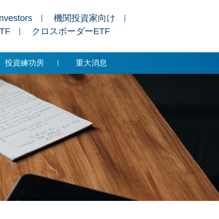
Investors
機関投資家向け
ETF
クロスボーダーETF
投資練功房
重大消息