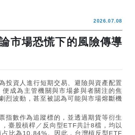
2026.07.08
兼論市場恐慌下的風險傳導
為投資人進行短期交易、避險與資產配置
，便成為主管機關與市場參與者關注的焦
劇烈波動，甚至被認為可能與市場熔斷機
票指數作為追蹤標的，並透過期貨等衍生
月，臺股槓桿／反向型
ETF
共計
8
檔，均以
值占比為
10.84%
。因此，台灣槓反型
ETF