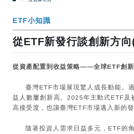
ETF小知識
從ETF新發行談創新方向(
從資產配置到收益策略
——
全球
ETF
創
臺灣
ETF
市場展現驚人成長動能。
益人數屢創新高。
2025
年主動式
ETF
及
高接受度，也讓臺灣
ETF
市場邁入新的
隨著投資人需求日益多元，
ETF
的