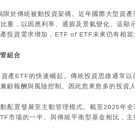
侷限於傳統被動投資架構。近年國際大型資產
F
比重，以因應利率、通膨及景氣變化。這顯
資產投資需求增加，
ETF of ETF
未來仍有相當
到管組合
多資產
ETF
的快速崛起。傳統投資思維通常以
時兼顧報酬與風險控制。因此愈來愈多的投資
被動配置發展至主動管理模式。截至
2025
年全
TF
市場的一半。與傳統平衡型基金相比，主