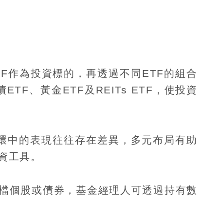
TF
作為投資標的，再透過不同
ETF
的組合
債
ETF
、黃金
ETF
及
REITs ETF
，使投資
環中的表現往往存在差異，多元布局有助
資工具。
檔個股或債券，基金經理人可透過持有數