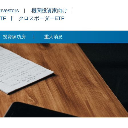
Investors
機関投資家向け
ETF
クロスボーダーETF
投資練功房
重大消息