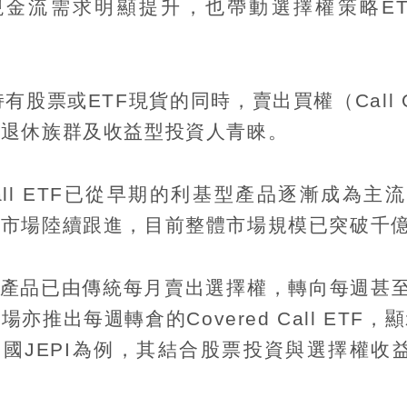
現金流需求明顯提升，也帶動選擇權策略
E
持有股票或
ETF
現貨的同時，賣出買權（
Call 
到退休族群及收益型投資人青睞。
ll ETF
已從早期的利基型產品逐漸成為主流
等市場陸續跟進，目前整體市場規模已突破千
產品已由傳統每月賣出選擇權，轉向每週甚
市場亦推出每週轉倉的
Covered Call ETF
，顯
美國
JEPI
為例，其結合股票投資與選擇權收