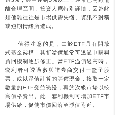
過
3%
，甚至達到
5%
以上，通常已明顯偏
離合理區間，投資人應特別謹慎，因為此
類偏離往往是市場供需失衡、資訊不對稱
或短期情緒所造成。
值得注意的是，由於
ETF
具有開放
式基金架構，其折溢價通常可透過申購與
買回機制逐步修正。當
ETF
溢價過高時，
套利者可透過參與證券商交付一籃子股
票，或以淨值計算的等價現金，換取一定
數量的
ETF
受益憑證，再於次級市場以較
高價格賣出。此一套利機制可增加
ETF
市
場供給，促使市價回落至淨值附近。