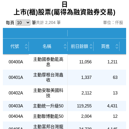
日
上市(櫃)股票(屬得為融資融券交易)
每頁
筆
共計 2,204 筆
單位：仟股
代號
名稱
前日餘額
買進
主動國泰動能高
00400A
11,056
1,211
息
主動摩根台灣鑫
00401A
1,337
63
收
主動安聯美國科
00402A
2,112
13
技
00403A
主動統一升級50
119,255
4,431
00404A
主動聯博動能50
2,004
12
主動富邦台灣龍