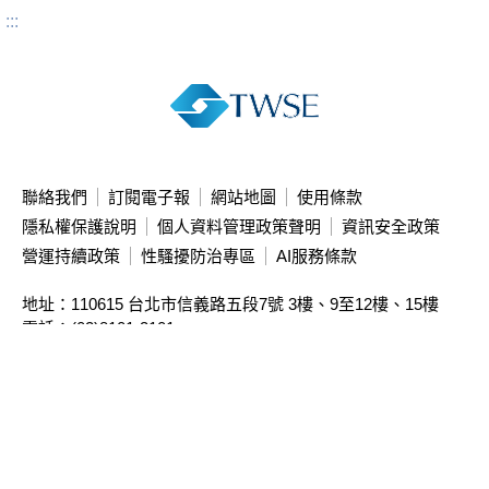
:::
聯絡我們
訂閱電子報
網站地圖
使用條款
隱私權保護說明
個人資料管理政策聲明
資訊安全政策
營運持續政策
性騷擾防治專區
AI服務條款
地址：110615 台北市信義路五段7號
3樓、9至12樓、15樓
電話：(02)8101-3101
投資人服務中心專線：(02)2792-8188
本站限制直接存取主機IP，請使用網址連結瀏覽
本公司簽約資訊公司
亦提供相關資訊
Copyright ©
2026
Taiwan Stock Exchange Corporation. All rights reserved.