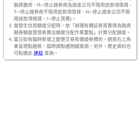
融資擔保、R─停止證券商及證金公司不限用途款項借貸、
T─停止證券商不限用途款項借貸、N─停止證金公司不限
用途款項借貸、!─停止買賣)。
當發生信用額度分配時，依「辦理有價証券買賣得為融資
融券額度暨借券賣出額度分配作業要點」計算分配額度。
當日如有臨時新增之變更交易有價證券標的，網頁右上角
會呈現點選框，屆時請點選明細查詢，另外，歷史資料也
可點選此
連結
查詢。