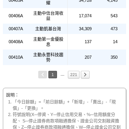
00405A
34,728
4,145
耀
主動中信台灣收
00406A
17,074
543
益
00407A
主動凱基台灣
34,309
473
主動第一金優股
00408A
137
14
息
主動永豐科技趨
00410A
207
350
勢
…
1
221
說明：
「今日餘額」=「前日餘額」+「新增」-「賣出」-「現
償」-「更換」。
符號說明(X─停資、Y─停止信用交易、%─信用額度分
配、 S─停止證券商款項融通擔保、證金公司交割融資擔
保、Z─停止證券商款項融通擔保、W─停止證金公司交割