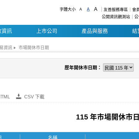
A
字體大小
A
A
友善服務專區
會
公開資訊觀測站
公
數資訊
上市公司
產品與服務
結
易資訊
市場開休市日期
歷年開休市日期：
HTML
CSV 下載
115 年市場開休市
期
名稱