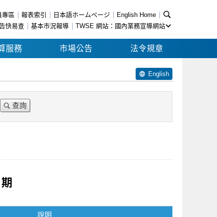
員專區
報表索引
日本語ホームページ
English Home
告快易查
基本市況報導
TWSE 網站：國內業務宣導網站
算服務
市場公告
法令規章
English
查詢
日期
說明