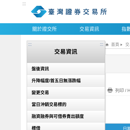
:::
關於證交所
交易資訊
指
:::
:::
首頁
交
交易資訊
盤後資訊
升降幅度/首五日無漲跌幅
列印 / 
變更交易
當日沖銷交易標的
融資融券與可借券賣出額度
標借
日