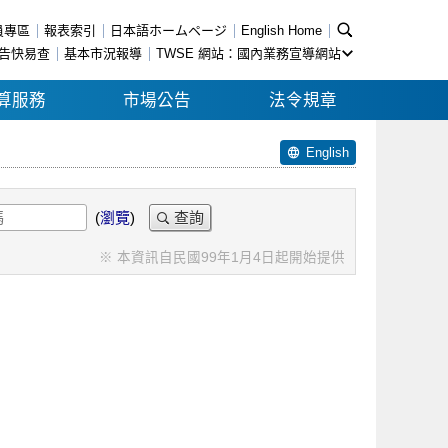
員專區
報表索引
日本語ホームページ
English Home
告快易查
基本市況報導
TWSE 網站：國內業務宣導網站
算服務
市場公告
法令規章
English
(
瀏覽
)
查詢
※ 本資訊自民國99年1月4日起開始提供