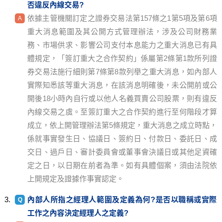
否違反內線交易?
依據主管機關訂定之證券交易法第157條之1第5項及第6項
重大消息範圍及其公開方式管理辦法，涉及公司財務業
務、市場供求、影響公司支付本息能力之重大消息已有具
體規定，「簽訂重大之合作契約」係屬第2條第1款所列證
券交易法施行細則第7條第8款列舉之重大消息，如內部人
實際知悉該等重大消息，在該消息明確後，未公開前或公
開後18小時內自行或以他人名義買賣公司股票，則有違反
內線交易之虞。至簽訂重大之合作契約進行至何階段才算
成立，依上開管理辦法第5條規定，重大消息之成立時點，
係就事實發生日、協議日、簽約日、付款日、委託日、成
交日、過戶日、審計委員會或董事會決議日或其他足資確
定之日，以日期在前者為準。如有具體個案，須由法院依
上開規定及證據作事實認定。
內部人所指之經理人範圍及定義為何?是否以職稱或實際
工作之內容決定經理人之定義?