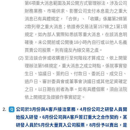
第6項重大消息範圍及其公開方式管理辦法，涉及公司
財務業務、市場供求、影響公司支付本息能力之重大
消息已有具體規定，「合併」、「收購」係屬第2條第
2款列舉之重大消息；依證券交易法第157條之1第1項
規定，如內部人實際知悉該等重大消息，在該消息明
確後，未公開前或公開後18小時內自行或以他人名義
買賣公司股票，則有違反內線交易之虞。
至洽談合併或收購進行至何階段才算成立，依上開管
理辦法第5條規定，重大消息之成立時點，係就事實發
生日、協議日、簽約日、付款日、委託日、成交日、
過戶日、審計委員會或董事會決議日或其他足資確定
之日，以日期在前者為準。如有具體個案，須由法院
依上開規定及證據作事實認定。
公司於3月份與A客戶接洽業務，4月份公司之研發人員開
始投入研發，6月份公司與A客戶簽訂重大之合作契約，某
研發人員於5月份大量買入公司股票，8月份予以賣出，是