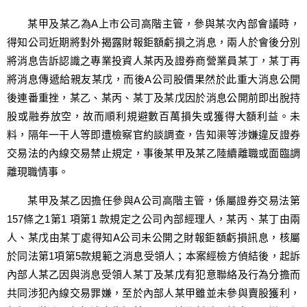
某甲及某乙為A上市公司高階主管，參與某次內部會議時，
得知公司近期將對外揭露財報鉅額虧損之消息，兩人於會後分別
將消息告訴認識之專業投資人某丙及證券商營業員某丁，某丁再
將消息傳遞給親友某戊，而後A公司股價果然於此重大消息公開
後連番重挫，某乙、某丙、某丁及某戊因於消息公開前即出脫持
股或融券放空，故而順利規避數百萬損失或獲得大額利益。未
料，隔年一干人等即遭檢察官約談調查，告知渠等涉嫌違反證券
交易法的內線交易禁止規定，事後某甲及某乙陸續離職或面臨調
離現職情事。
某甲及某乙因擔任參與A公司高階主管，係屬證券交易法第
157條之1第1 項第1 款規定之公司內部經理人，某丙、某丁由兩
人、某戊由某丁處得知A公司未公開之財報鉅額虧損訊息，核屬
於同法第1項第5款規範之消息受領人；本案經檢方偵結後，起訴
內部人某乙因與消息受領人某丁及某戊有犯意聯絡及行為分擔而
共同涉犯內線交易罪嫌，至於內部人某甲雖並未參與賣股獲利，