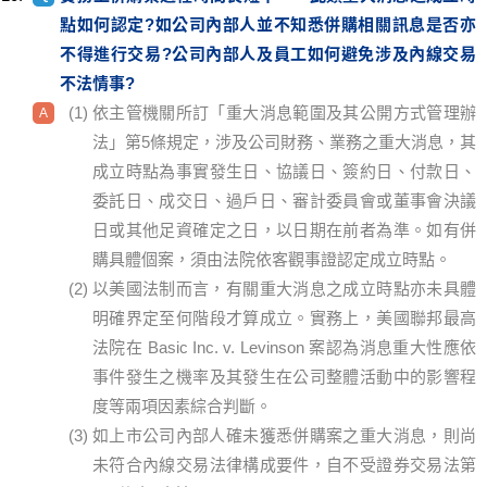
點如何認定?如公司內部人並不知悉併購相關訊息是否亦
不得進行交易?公司內部人及員工如何避免涉及內線交易
不法情事?
依主管機關所訂「重大消息範圍及其公開方式管理辦
法」第5條規定，涉及公司財務、業務之重大消息，其
成立時點為事實發生日、協議日、簽約日、付款日、
委託日、成交日、過戶日、審計委員會或董事會決議
日或其他足資確定之日，以日期在前者為準。如有併
購具體個案，須由法院依客觀事證認定成立時點。
以美國法制而言，有關重大消息之成立時點亦未具體
明確界定至何階段才算成立。實務上，美國聯邦最高
法院在 Basic Inc. v. Levinson 案認為消息重大性應依
事件發生之機率及其發生在公司整體活動中的影響程
度等兩項因素綜合判斷。
如上市公司內部人確未獲悉併購案之重大消息，則尚
未符合內線交易法律構成要件，自不受證券交易法第