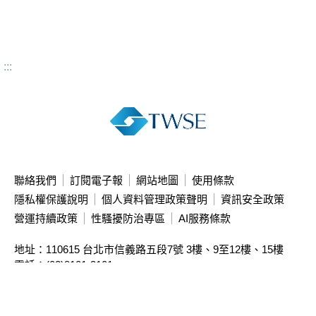
:::
聯絡我們
訂閱電子報
網站地圖
使用條款
隱私權保護說明
個人資料管理政策聲明
資訊安全政策
營運持續政策
性騷擾防治專區
AI服務條款
地址：110615 台北市信義路五段7號
3樓、9至12樓、15樓
電話：(02)8101-3101
投資人服務中心專線：(02)2792-8188
本站限制直接存取主機IP，請使用網址連結瀏覽