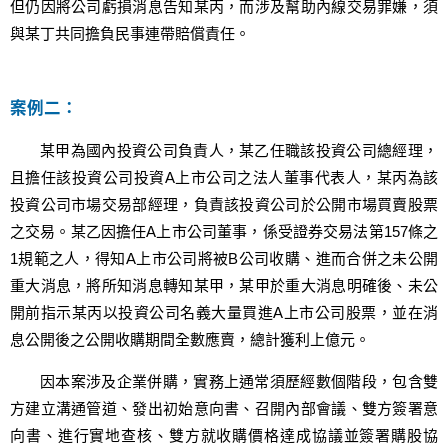
但仍因將公司虧損消息告知某丙，而涉及幫助內線交易罪嫌，須
與某丁共同擔負民事連帶賠償責任。
案例二：
某甲為國內投資公司負責人，某乙任職該投資公司總經理，
且擔任該投資公司投資A上市公司之法人董事代表人，某丙為該
投資公司市場交易部經理，負責該投資公司於公開市場買賣股票
之交易。某乙因擔任A上市公司董事，係受證券交易法第157條之
1規範之人，得知A上市公司將被B公司收購、進而合併之未公開
重大消息，將所知消息轉知某甲，某甲於重大消息明確後、未公
開前指示某丙以投資公司名義大量買進A上市公司股票，並在消
息公開後之公開收購期間全數應賣，總計獲利上億元。
因本案涉及企業併購，實務上通常須歷經數個階段，包含雙
方建立溝通管道、發出初始意向書、召開內部會議、雙方簽署意
向書、進行實地查核、雙方就收購價格達成協議並簽署購股協