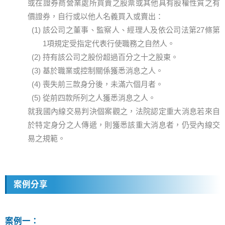
或在證券商營業處所買賣之股票或其他具有股權性質之有
價證券，自行或以他人名義買入或賣出：
該公司之董事、監察人、經理人及依公司法第27條第
1項規定受指定代表行使職務之自然人。
持有該公司之股份超過百分之十之股東。
基於職業或控制關係獲悉消息之人。
喪失前三款身分後，未滿六個月者。
從前四款所列之人獲悉消息之人。
就我國內線交易判決個案觀之，法院認定重大消息若來自
於特定身分之人傳遞，則獲悉該重大消息者，仍受內線交
易之規範。
案例分享
案例一：