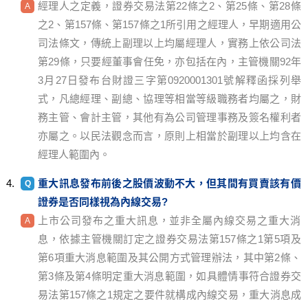
經理人之定義，證券交易法第22條之2、第25條、第28條
之2、第157條、第157條之1所引用之經理人，早期適用公
司法條文，傳統上副理以上均屬經理人，實務上依公司法
第29條，只要經董事會任免，亦包括在內，主管機關92年
3月27日發布台財證三字第0920001301號解釋函採列舉
式，凡總經理、副總、協理等相當等級職務者均屬之，財
務主管、會計主管，其他有為公司管理事務及簽名權利者
亦屬之。以民法觀念而言，原則上相當於副理以上均含在
經理人範圍內。
重大訊息發布前後之股價波動不大，但其間有買賣該有價
證券是否同樣視為內線交易?
上市公司發布之重大訊息，並非全屬內線交易之重大消
息，依據主管機關訂定之證券交易法第157條之1第5項及
第6項重大消息範圍及其公開方式管理辦法，其中第2條、
第3條及第4條明定重大消息範圍，如具體情事符合證券交
易法第157條之1規定之要件就構成內線交易，重大消息成