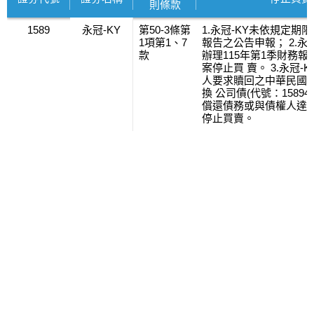
則條款
1589
永冠-KY
第50-3條第
1.永冠-KY未依規定期限
1項第1、7
報告之公告申報； 2.永
款
辦理115年第1季財務
案停止買 賣。 3.永冠
人要求贖回之中華民國
換 公司債(代號：1589
償還債務或與債權人達成
停止買賣。