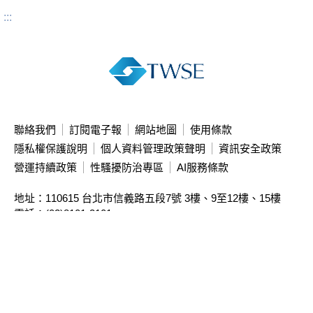
:::
聯絡我們
訂閱電子報
網站地圖
使用條款
隱私權保護說明
個人資料管理政策聲明
資訊安全政策
營運持續政策
性騷擾防治專區
AI服務條款
地址：110615 台北市信義路五段7號
3樓、9至12樓、15樓
電話：(02)8101-3101
投資人服務中心專線：(02)2792-8188
本站限制直接存取主機IP，請使用網址連結瀏覽
本公司簽約資訊公司
亦提供相關資訊
Copyright ©
2026
Taiwan Stock Exchange Corporation. All rights reserved.