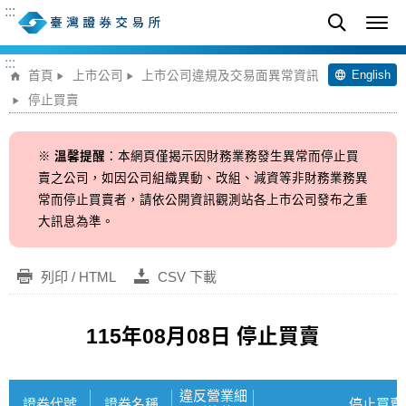
:::
:::
English
首頁
上市公司
上市公司違規及交易面異常資訊
停止買賣
※
溫馨提醒
：本網頁僅揭示因財務業務發生異常而停止買
賣之公司，如因公司組織異動、改組、減資等非財務業務異
常而停止買賣者，請依公開資訊觀測站各上市公司發布之重
大訊息為準。
列印 / HTML
CSV 下載
115年08月08日 停止買賣
違反營業細
證券代號
證券名稱
停止買賣