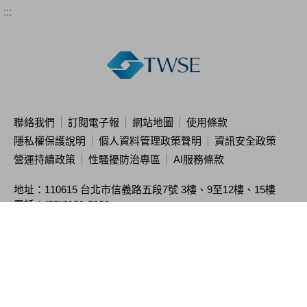
:::
聯絡我們
訂閱電子報
網站地圖
使用條款
隱私權保護說明
個人資料管理政策聲明
資訊安全政策
營運持續政策
性騷擾防治專區
AI服務條款
地址：110615 台北市信義路五段7號
3樓、9至12樓、15樓
電話：(02)8101-3101
投資人服務中心專線：(02)2792-8188
本站限制直接存取主機IP，請使用網址連結瀏覽
本公司簽約資訊公司
亦提供相關資訊
Copyright ©
2026
Taiwan Stock Exchange Corporation. All rights reserved.