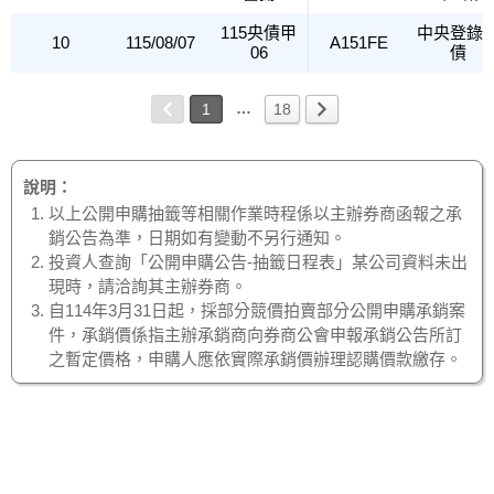
115央債甲
中央登錄
10
115/08/07
A151FE
06
債
…
1
18
說明：
以上公開申購抽籤等相關作業時程係以主辦券商函報之承
銷公告為準，日期如有變動不另行通知。
投資人查詢「公開申購公告-抽籤日程表」某公司資料未出
現時，請洽詢其主辦券商。
自114年3月31日起，採部分競價拍賣部分公開申購承銷案
件，承銷價係指主辦承銷商向券商公會申報承銷公告所訂
之暫定價格，申購人應依實際承銷價辦理認購價款繳存。