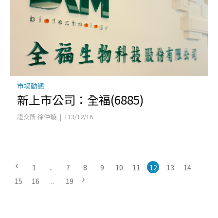
市場動態
新上市公司：全福(6885)
證交所 徐仲璇 | 113/12/16
1
..
7
8
9
10
11
12
13
14
15
16
..
19