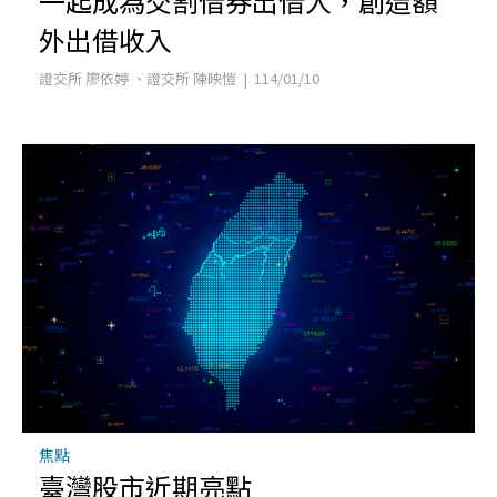
一起成為交割借券出借人，創造額
外出借收入
證交所 廖依婷 、證交所 陳映愷 | 114/01/10
焦點
臺灣股市近期亮點