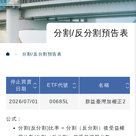
分割/反分割預告表
分割/反分割預告表
停止買賣
ETF代號
名稱
日期
2026/07/01
00685L
群益臺灣加權正2
公式：
分割(反分割)比率 = 分割（反分割）後受益權