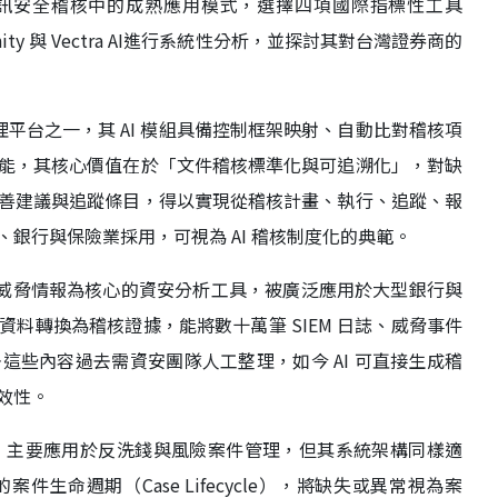
 在資訊安全稽核中的成熟應用模式，選擇四項國際指標性工具
ot、Lucinity 與 Vectra AI進行系統性分析，並探討其對台灣證券商的
控管理平台之一，其 AI 模組具備控制框架映射、自動比對稽核項
能，其核心價值在於「文件稽核標準化與可追溯化」，對缺
善建議與追蹤條目，得以實現從稽核計畫、執行、追蹤、報
銀行與保險業採用，可視為 AI 稽核制度化的典範。
款以生成式 AI與威脅情報為核心的資安分析工具，被廣泛應用於大型銀行與
料轉換為稽核證據，能將數十萬筆 SIEM 日誌、威脅事件
些內容過去需資安團隊人工整理，如今 AI 可直接生成稽
效性。
agement，主要應用於反洗錢與風險案件管理，但其系統架構同樣適
生命週期（Case Lifecycle），將缺失或異常視為案