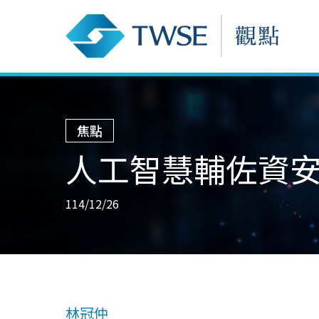
焦點
人工智慧輔佐資
114/12/26
林冠仲