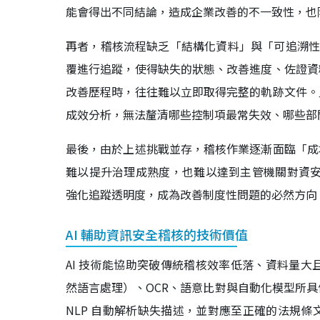
能會得出不同結論，造成企業改善的不一致性，也
再者，稽核流程缺乏「結構化資料」與「可追溯性」，大
覆進行追蹤，使得缺失的狀態、改善進度、佐證資
改善歷程時，往往難以立即取得完整的軌跡文件。
成效分析，無法釐清哪些控制項最常失效、哪些部
最後，由於上述挑戰並存，稽核作業逐漸面臨「成
難以提升治理成熟度，也難以達到主管機關對資安強
強化追蹤透明度，成為改善制度性問題的必然方向
AI 輔助資訊安全稽核的技術價值
AI 技術能協助突破傳統稽核效率低落、資料量大
然語言處理）、OCR、語意比對與自動化模型所具
NLP 自動解析缺失描述，並對應至正確的法規條