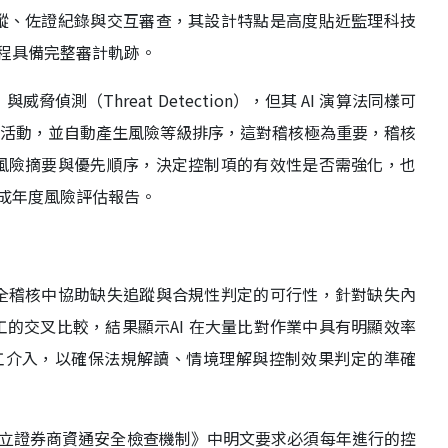
追蹤、佐證紀錄與交互審查，其設計特點是高度貼近監理科技
程具備完整審計軌跡。
ics）與威脅偵測（Threat Detection），但其 AI 演算法同樣可
常活動，並自動產生風險等級排序，這對稽核極為重要，稽核
的風險摘要與優先順序，決定控制項的有效性是否需強化，也
成年度風險評估報告。
安全稽核中協助缺失追蹤與合規性判定的可行性，針對缺失內
人工的交叉比較，結果顯示AI 在大量比對作業中具有明顯效率
工介入，以確保法規解讀、情境理解與控制效果判定的準確
立證券商資通安全檢查機制》中明文要求必須每年進行的控