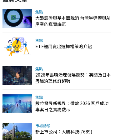
焦點
大盤震盪與基本面脫鉤 台灣半導體與AI
產業的真實底氣
焦點
ETF運用賣出選擇權策略介紹
焦點
2026年盡職治理發展趨勢：英國及日本
盡職治理修訂趨勢
焦點
數位發展新視界：微軟 2026 客戶成功
專案日之實務啟示
市場動態
新上市公司：大鵬科技(7689)