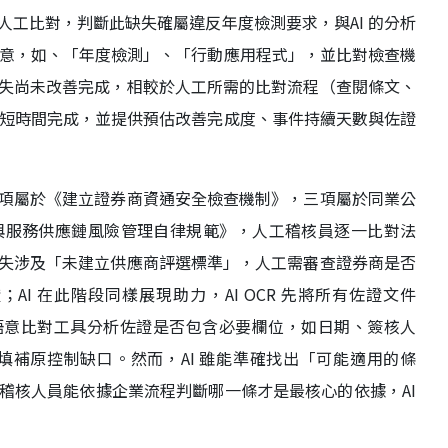
工比對，判斷此缺失確屬違反年度檢測要求，與AI 的分析
語意，如、「年度檢測」、「行動應用程式」，並比對檢查機
失尚未改善完成，相較於人工所需的比對流程（查閱條文、
極短時間完成，並提供預估改善完成度、事件持續天數與佐證
項屬於《建立證券商資通安全檢查機制》，三項屬於同業公
與服務供應鏈風險管理自律規範》，人工稽核員逐一比對法
失涉及「未建立供應商評選標準」，人工需審查證券商是否
I 在此階段同樣展現助力，AI OCR 先將所有佐證文件
語意比對工具分析佐證是否包含必要欄位，如日期、簽核人
填補原控制缺口。然而，AI 雖能準確找出「可能適用的條
稽核人員能依據企業流程判斷哪一條才是最核心的依據，AI