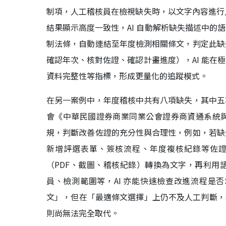
制項，人工稽核員在檢視缺失時，以文字內容進行人
結果顯示高度一致性，AI 自動解析缺失描述中的
制法條，自動連結至年度檢測相關條文，判定此缺
確認年次、核對佐證、確認計畫進度），AI 能在
資料完整性等指標，形成更量化的追蹤模式。
在另一案例中，年度稽核中共有八項缺失，其中五
會《中華民國證券商業同業公會證券商資通系統
規，判斷改善佐證的充分性與合理性，例如，若缺
新增評選表單、簽核流程、年度複核紀錄等佐證；A
（PDF、截圖、稽核紀錄）轉換為文字，再利用
員、檢測範圍等，AI 亦能快速檢查改進流程是否
文」，但在「最適條文選擇」上仍不及人工判斷，
則尚無法完全取代。