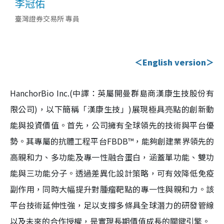
李冠佑
臺灣證券交易所 專員
＜English version＞
HanchorBio Inc.(中譯：英屬開曼群島商漢康生技股份有
限公司)，以下簡稱「漢康生技」)展現極具亮點的創新動
能與投資價值。首先，公司擁有全球領先的技術與平台優
勢。其專屬的抗體工程平台FBDB™，能夠創建業界領先的
高親和力、多功能及專一性融合蛋白，涵蓋單功能、雙功
能與三功能分子。透過差異化設計策略，可有效降低免疫
副作用，同時大幅提升對腫瘤靶點的專一性與親和力。該
平台技術延伸性強，足以支撐多條具全球潛力的研發管線
以及未來的合作授權，是實現長期價值成長的關鍵引擎。