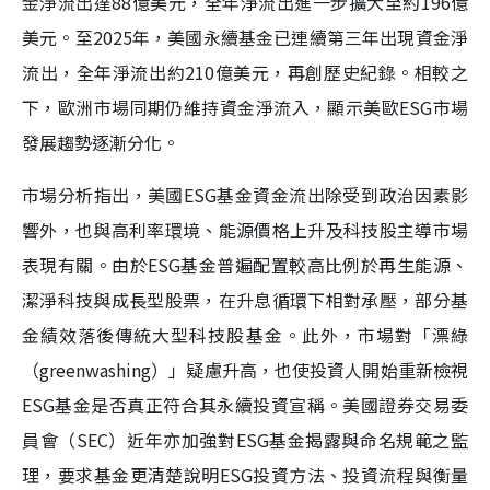
金淨流出達88億美元，全年淨流出進一步擴大至約196億
美元。至2025年，美國永續基金已連續第三年出現資金淨
流出，全年淨流出約210億美元，再創歷史紀錄。相較之
下，歐洲市場同期仍維持資金淨流入，顯示美歐ESG市場
發展趨勢逐漸分化。
市場分析指出，美國ESG基金資金流出除受到政治因素影
響外，也與高利率環境、能源價格上升及科技股主導市場
表現有關。由於ESG基金普遍配置較高比例於再生能源、
潔淨科技與成長型股票，在升息循環下相對承壓，部分基
金績效落後傳統大型科技股基金。此外，市場對「漂綠
（greenwashing）」疑慮升高，也使投資人開始重新檢視
ESG基金是否真正符合其永續投資宣稱。美國證券交易委
員會（SEC）近年亦加強對ESG基金揭露與命名規範之監
理，要求基金更清楚說明ESG投資方法、投資流程與衡量