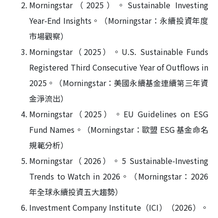
Morningstar（2025）。Sustainable Investing
Year-End Insights。（Morningstar：永續投資年度
市場觀察）
Morningstar（2025）。U.S. Sustainable Funds
Registered Third Consecutive Year of Outflows in
2025。（Morningstar：美國永續基金連續第三年資
金淨流出）
Morningstar（2025）。EU Guidelines on ESG
Fund Names。（Morningstar：歐盟 ESG 基金命名
規範分析）
Morningstar（2026）。5 Sustainable-Investing
Trends to Watch in 2026。（Morningstar：2026
年全球永續投資五大趨勢）
Investment Company Institute（ICI）（2026）。