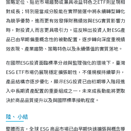
策略定位、貼近市場趨勢或兼具收益特色之ETF則呈現相
對成長；特別是當成分股能在實際營運中將永續轉型轉化
為競爭優勢，進而更有效發揮財務績效與ESG實質影響力
時，對投資人而言更具吸引力。這反映出投資人對ESG產
品已由早期偏重概念性的被動配置，逐步轉向深度重視績
效表現、產業趨勢、策略特色以及永續價值的實質落地。
在國際ESG投資面臨標準分歧與監理強化的環境下，臺灣
ESG ETF市場仍展現穩定擴張韌性，不僅規模持續攀升，
產品結構亦逐步優化，顯示ESG投資已由初期導入階段進
入中長期資產配置的重要組成之一，未來成長動能將更取
決於商品品質提升以及與國際標準接軌程度。
陸、 小結
整體而言，全球 ESG 商品市場已由早期快速擴張與概念導