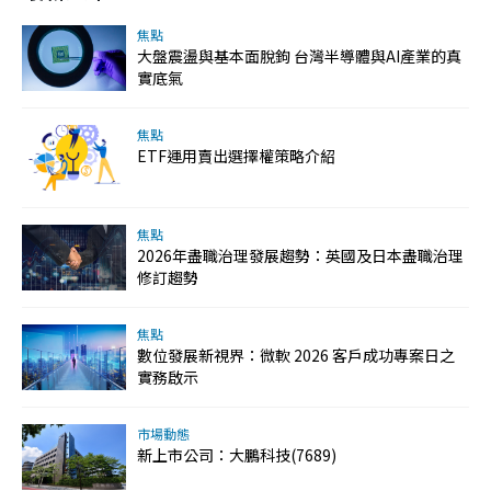
焦點
大盤震盪與基本面脫鉤 台灣半導體與AI產業的真
實底氣
焦點
ETF運用賣出選擇權策略介紹
焦點
2026年盡職治理發展趨勢：英國及日本盡職治理
修訂趨勢
焦點
數位發展新視界：微軟 2026 客戶成功專案日之
實務啟示
市場動態
新上市公司：大鵬科技(7689)