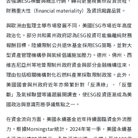
去強調ESG標籤與概念行銷，轉向更重視實際投資流程、
財務重大性（financial materiality）及資訊揭露品質。
與歐洲由監理主導市場發展不同，美國ESG市場近年高度
政治化。部分共和黨州政府認為ESG投資可能偏離純財務
報酬目標，陸續限制公共退休基金採用ESG策略，並對大
型資產管理機構參與氣候倡議施加壓力。德州、佛州、西
維吉尼亞州等地曾限制州政府資金與部分金融機構往來，
理由包括相關機構對化石燃料產業採取限制政策。此外，
美國國會與州政府近年亦頻繁針對「反漂綠」、「反壟
斷」及氣候聯盟等議題展開調查，使ESG投資逐漸成為美
國政治與意識形態爭議焦點之一。
在資金流向方面，美國永續基金近年持續面臨資金外流壓
力。根據Morningstar統計，2024年第一季，美國永續基