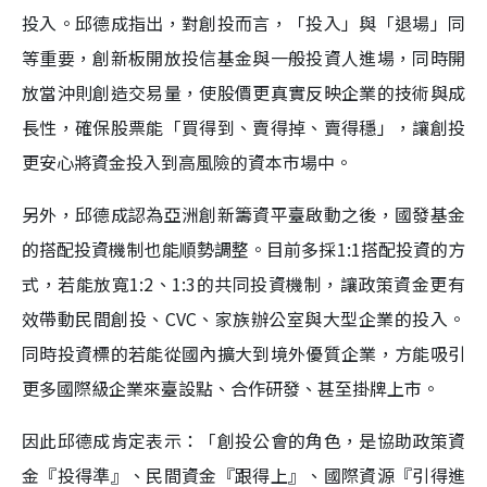
投入。邱德成指出，對創投而言，「投入」與「退場」同
等重要，創新板開放投信基金與一般投資人進場，同時開
放當沖則創造交易量，使股價更真實反映企業的技術與成
長性，確保股票能「買得到、賣得掉、賣得穩」，讓創投
更安心將資金投入到高風險的資本市場中。
另外，邱德成認為亞洲創新籌資平臺啟動之後，國發基金
的搭配投資機制也能順勢調整。目前多採1:1搭配投資的方
式，若能放寬1:2、1:3的共同投資機制，讓政策資金更有
效帶動民間創投、CVC、家族辦公室與大型企業的投入。
同時投資標的若能從國內擴大到境外優質企業，方能吸引
更多國際級企業來臺設點、合作研發、甚至掛牌上市。
因此邱德成肯定表示：「創投公會的角色，是協助政策資
金『投得準』、民間資金『跟得上』、國際資源『引得進