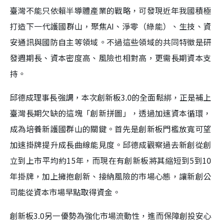
臺灣不能只依賴半導體產業的戰略，可發現近年我國積極
打造下一代護國群山，聚焦AI、淨零（綠能）、生技、資
安通訊與國防自主等領域。不過這些領域的共同特徵是研
發週期長、資本密度高、風險也相對高，更需長期資本支
持。
邱德成理事長強調，本次創新板3.0的全面鬆綁，正是補上
臺灣長期欠缺的這塊「創新拼圖」，透過加速資本循環，
成為培養新護國群山的關鍵。首先是創新板門檻放寬可望
加速掛牌提升成長曲線能見度。邱德成觀察過去新創從創
立到上市平均約15年，而現在有創新板將其縮短到5到10
年掛牌，加上擁抱創新、接納風險的市場心態，讓新創公
司能從資本市場早點取得資金。
創新板3.0另一優勢為強化市場流動性，進而保障創投安心