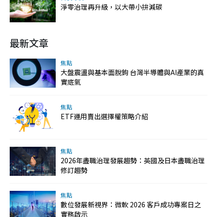
淨零治理再升級，以大帶小拚減碳
最新文章
焦點
大盤震盪與基本面脫鉤 台灣半導體與AI產業的真
實底氣
焦點
ETF運用賣出選擇權策略介紹
焦點
2026年盡職治理發展趨勢：英國及日本盡職治理
修訂趨勢
焦點
數位發展新視界：微軟 2026 客戶成功專案日之
實務啟示