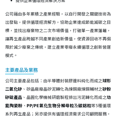
提供企業循環經濟解決方案
公司藉由多年累積之產業經驗，以自行開發之關鍵技術為
出發點，提供循環經濟解方，協助企業達成節能減碳之目
標，並找出廢棄物之二次市場價值，打破單一產業藩籬，
讓再生產品跨越不同產業創造新價值，使資源回收不再侷
限於減少廢棄之傳統，建立產業零廢永續循環之創新營運
模式。
主要產品及業務
公司主要產品包括：由半導體封裝膠邊料純化而成之
球形
二氧化矽
、矽晶廠廢晶矽泥轉化為煉鋼廠煉鋼輔材之
矽粉
矽碇產品
、晶圓化學機械研磨製程排出污泥轉化而成之
功
能陶瓷粉
、
PP/PE氧化生物分解母粒
及
碳鋁粒
等5種循環
系列再生產品；另亦提供有循環經濟需求公司顧問服務，