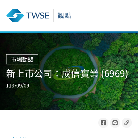
市場動態
新上市公司：成信實業 (6969)
113/09/09