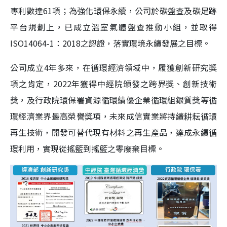
專利數達61項；為強化環保永續，公司於碳盤查及碳足跡
平台規劃上，已成立溫室氣體盤查推動小組，並取得
ISO14064-1：2018之認證，落實環境永續發展之目標。
公司成立4年多來，在循環經濟領域中，履獲創新研究獎
項之肯定，2022年獲得中經院頒發之跨界獎、創新技術
獎，及行政院環保署資源循環績優企業循環組銀質獎等循
環經濟業界最高榮譽獎項，未來成信實業將持續耕耘循環
再生技術，開發可替代現有材料之再生產品，達成永續循
環利用，實現從搖籃到搖籃之零廢棄目標。