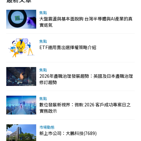
焦點
大盤震盪與基本面脫鉤 台灣半導體與AI產業的真
實底氣
焦點
ETF運用賣出選擇權策略介紹
焦點
2026年盡職治理發展趨勢：英國及日本盡職治理
修訂趨勢
焦點
數位發展新視界：微軟 2026 客戶成功專案日之
實務啟示
市場動態
新上市公司：大鵬科技(7689)