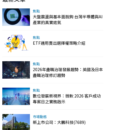
焦點
大盤震盪與基本面脫鉤 台灣半導體與AI
產業的真實底氣
焦點
ETF運用賣出選擇權策略介紹
焦點
2026年盡職治理發展趨勢：英國及日本
盡職治理修訂趨勢
焦點
數位發展新視界：微軟 2026 客戶成功
專案日之實務啟示
市場動態
新上市公司：大鵬科技(7689)