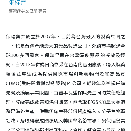
朱梓齊
臺灣證券交易所 專員
保瑞藥業成立於2007年，目前為台灣最大的製藥集團之
一、也是台灣產能最大的藥品製造公司，外銷市場超過全
球100多個國家。保瑞早期在台灣深耕藥品的授權及經
銷，自2013年併購日商衛采在台南的官田廠後，跨入製藥
領域並專注成為提供國際市場創新藥物開發和高品質
CDMO(受託開發與製造服務)的公司。近幾年為掌握併購
先機及擴展事業版圖，由董事長盛保熙先生同時兼任總經
理，陸續完成數宗知名併購案，包含取得GSK加拿大藥廠
跨足海外生產、併購伊甸生醫部份資產進入大分子生物藥
領域，及取得安成國際切入美國學名藥市場；另保瑞藥業
之子公司保瑞聯邦與晨暉科技之合作，整合雙方公司之優