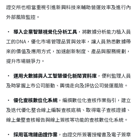
證交所也相當重視引進新興科技來輔助營運效率及進行內
外部風險監控。
．
導入企業智慧視覺化分析工具
，將數據分析能力植入員
工的DNA，優化市場管理品質與效率，讓人員熟悉數據帶
來的價值及應用方式，加速創新制度、產品與服務規劃，
提升市場競爭力。
．
運用大數據與人工智慧優化新聞資料庫
，便利監理人員
及時掌握上市公司脈動、輿情走向及評估公司營運風險。
． 優化查核數位化系統
，編撰數位化查核作業指引，建立
及迭代優化整合線上編製查核底稿、取得電子查核證據、
線上彙整查核報告與線上簽核等功能的查核數位化系統。
．
採用區塊鏈函證作業
，由證交所簽署授權書及電子簽章