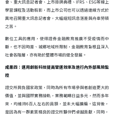
會、重大訊息記者會、上市掛牌典禮、IFRS、ESG等線上
學習課程及活動翦影，而上市公司也可以透過連線方式於
異地召開重大訊息記者會，大幅縮短訊息落差與舟車勞頓
之苦。
數位工具的應用，使得證券金融教育推廣不受疫情而中
斷，也不因時差、城鄉地域所限制，金融教育紮根且深入
社會各階層，亦有助於整體市場的健全發展。
成果四：運用創新科技提高營運效率及進行內外部風險監
控
證交所肩負國家政策，同時為所有市場參與者創造更大的
價值，並與國際實務接軌，業務範疇日益多元，然而多年
來，均維持6百人左右的員額，並未大幅擴編。這背後，
是因為有一群素質精良的證交所夥伴們卓越貢獻，同時，