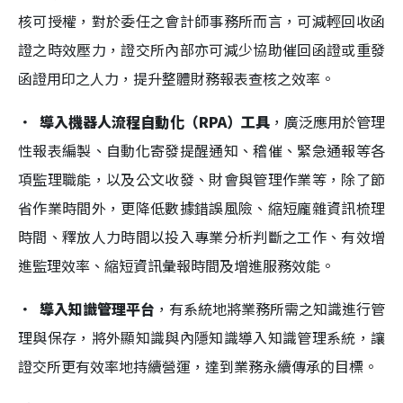
核可授權，對於委任之會計師事務所而言，可減輕回收函
證之時效壓力，證交所內部亦可減少協助催回函證或重發
函證用印之人力，提升整體財務報表查核之效率。
．
導入機器人流程自動化（RPA）工具
，廣泛應用於管理
性報表編製、自動化寄發提醒通知、稽催、緊急通報等各
項監理職能，以及公文收發、財會與管理作業等，除了節
省作業時間外，更降低數據錯誤風險、縮短龐雜資訊梳理
時間、釋放人力時間以投入專業分析判斷之工作、有效增
進監理效率、縮短資訊彙報時間及增進服務效能。
．
導入知識管理平台
，有系統地將業務所需之知識進行管
理與保存，將外顯知識與內隱知識導入知識管理系統，讓
證交所更有效率地持續營運，達到業務永續傳承的目標。