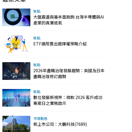
焦點
大盤震盪與基本面脫鉤 台灣半導體與AI
產業的真實底氣
焦點
ETF運用賣出選擇權策略介紹
焦點
2026年盡職治理發展趨勢：英國及日本
盡職治理修訂趨勢
焦點
數位發展新視界：微軟 2026 客戶成功
專案日之實務啟示
市場動態
新上市公司：大鵬科技(7689)