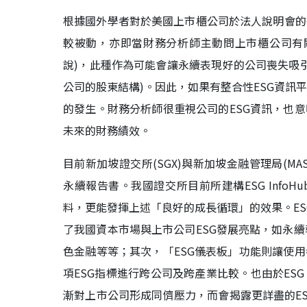
根據國外學者對於美國上市櫃公司於法人說明會的
較被動，亦即當財務分析師主動問上市櫃公司有關
說)，此種作為可能會讓永續表現好的公司喪失吸
公司的股東結構)。因此，如果有整合性ESG資訊
的發生。財務分析師很重視公司的ESG資訊，也意
未來的財務績效。
目前新加坡證交所(SGX)與新加坡金融管理局(MA
永續報告書。我國證交所目前所建構ESG Info
料，更能發揮上述「良好的成長循環」的效果。ESG Inf
了我國資本市場與上市公司ESG發展亮點，如永
色金融等等；其次，「ESG儀表板」功能則讓使用
項ESG指標進行跨公司及跨產業比較。也由於ESG 
漸對上市公司形成同儕壓力，而會揭露更詳盡的ESG