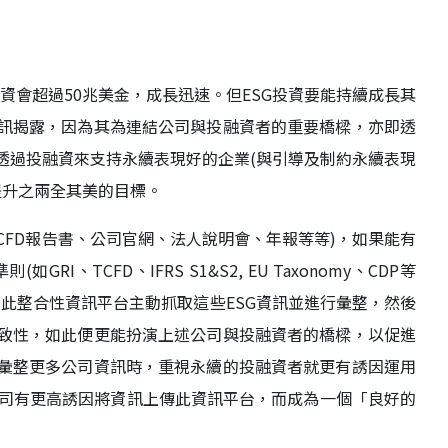
投資會超過50兆美金，成長迅速。但ESG投資要能持續成長其
資訊揭露，因為其為連結公司與投融資者的重要橋樑，亦即透
透過投融資來支持永續表現好的企業(與引導及制約永續表現
提升之兩全其美的目標。
TCFD報告書、公司官網、法人說明會、年報等等)，如果能有
、TCFD、IFRS S1&S2, EU Taxonomy、CDP等
由此整合性資訊平台主動抓取這些ESG資訊並進行彙整，然後
一致性，如此便更能扮演上述公司與投融資者的橋樑，以促進
積彙整更多公司資訊時，重視永續的投融資者就更有誘因運用
司有更高誘因將資訊上傳此資訊平台，而成為一個「良好的