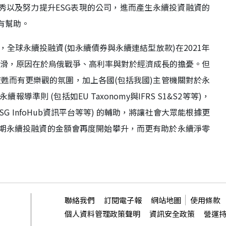
優秀以及努力提升ESG表現的公司，進而產生永續投資融資的
有幫助。
全球永續投融資(如永續債券與永續連結型放款)在2021年
下滑，原因在於烏俄戰爭、高利率與對於經濟成長的擔憂。但
復甦而有更樂觀的氛圍，加上各國(包括我國)主管機關對於永
則 (包括如EU Taxonomy與IFRS S1&S2等等)，
G InfoHub資訊平台等等) 的輔助，將讓社會大眾能根據更
預期永續投融資的金額會再度開始攀升，而更有助於永續淨零
聯絡我們
訂閱電子報
網站地圖
使用條款
個人資料管理政策聲明
資訊安全政策
營運