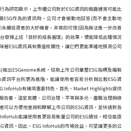
行為研究顯示，上市櫃公司對於ESG資訊的揭露通常可能比
ESG作為的資訊時，公司才會被動地回答(而不會主動地
引永續投資者的大好機會，非常的可惜(因為無法進一步改善
平台發揮上述「良好的成長循環」的效果，便能降低此種情況
味著ESG資訊具有價值攸關性，讓它們更能準確地預測公司
S)推出ESGenome系統，協助上市公司彙整ESG指標及編製
Hub資訊平台則更為進階，能讓使用者容易分析與比較ESG資
oHub有幾項重要特色，首先，Market Highlights提供
續報告書、溫室氣體、公司治理、平等與多元、盡職治理與綠
者可以方便地查詢和瞭解上市公司的ESG資訊，並快速對各
InfoHub能讓使用者更容易衡量公司的ESG績效，相信能逐
資訊。因此，ESG InfoHub的市場效益，可望讓更多的公