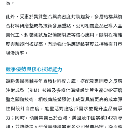
長。
此外，受惠於異質整合與高密度封裝趨勢，多層結構與複
合材料研磨墊成為技術發展重點，公司相關產品已導入晶
圓代工、封裝測試及記憶體製造等核心應用。隨製程複雜
度與驗證門檻提高，有助強化供應鏈黏著度並持續提升市
場滲透率。
競爭優勢與核心技術能力
頌勝集團憑藉長年累積材料配方庫，搭配獨家開發之反應
注射成型（RIM）技術及多樣化溝槽設計等生產CMP研磨
墊之關鍵技術，相較傳統塑膠射出成型具備更高的成本彈
性與設計自由度，能靈活對應客戶需求並提升產品競爭
力；同時，頌勝集團已於台灣、美國及中國累積142項專
利，並持續投入研發量能積累更多公司營業秘密，從原料