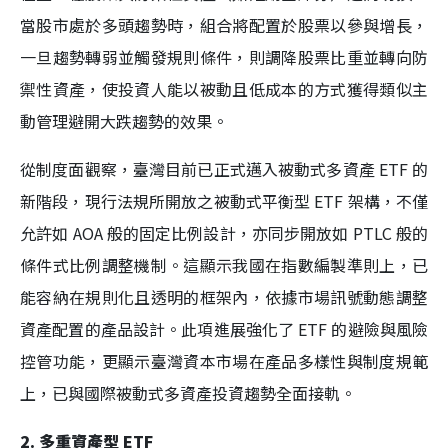
當股市處於多頭趨勢時，組合將配置於股票以參與增長，
一旦趨勢轉弱並觸發規則條件，則調降股票比重並轉向防
禦性資產，使投資人能以被動且低成本的方式獲得類似主
動管理避開大跌趨勢的效果。
從制度面觀察，臺灣目前已正式邁入被動式多資產 ETF 的
新階段，現行法規所開放之被動式平衡型 ETF 架構，不僅
允許如 AOA 般的固定比例設計，亦同步開放如 PTLC 般的
條件式比例調整機制。這顯示我國在指數編製準則上，已
能容納在規則化且透明的框架內，依據市場訊號動態調整
資產配置的產品設計。此項進展強化了 ETF 的避險與風險
控管功能，更顯示臺灣資本市場在產品多樣性與制度規範
上，已與國際被動式多資產投資趨勢全面接軌。
2. 多重資產型 ETF