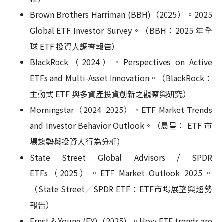
Brown Brothers Harriman (BBH)（2025）。2025
Global ETF Investor Survey。（BBH：2025 年全
球 ETF 投資人調查報告）
BlackRock（2024）。Perspectives on Active
ETFs and Multi-Asset Innovation。（BlackRock：
主動式 ETF 與多資產投資創新之觀察與研究）
Morningstar（2024–2025）。ETF Market Trends
and Investor Behavior Outlook。（晨星： ETF 市
場趨勢與投資人行為分析）
State Street Global Advisors / SPDR
ETFs（2025）。ETF Market Outlook 2025。
（State Street／SPDR ETF：ETF市場展望與趨勢
報告）
Ernst & Young (EY)（2025）。How ETF trends are