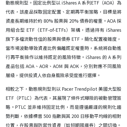
動態規則型。固定比例型以 iShares A 系列ETF（AOA）為
代表，該產品採取固定配置、定期再平衡策略，目標是將
資產長期維持於約 80% 股票與 20% 債券的權重。AOA 採
用組合型 ETF（ETF-of-ETFs）架構，透過持有 iShares
旗下多檔流動性佳的股票與債券 ETF，簡化配置複雜度，
當市場波動導致資產比例偏離既定權重時，系統將自動進
行再平衡操作以維持既定的風險特徵。iShares 的 A 系列
產品包括 AOA、AOR、AOM 與 AOK，分別對應不同風險
層級，提供投資人依自身風險承受度進行選擇。
相較之下，動態規則型則以 Pacer Trendpilot 美國大型股
ETF（PTLC）為代表，其展現了條件式曝險的被動管理策
略。PTLC 並非維持固定比例，而是遵循嚴謹的規則化趨
勢判斷，依據標普 500 指數與其 200 日移動平均線的相對
位置，在股票與防禦性資產（如短期國庫券）之間切換。