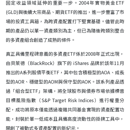
固定收益領域延伸的重要一步。2004年實物黃金ETF
(GLD)與後續大宗商品、期貨ETF的推出，進一步豐富了市
場的投資工具箱，為跨資產配置打下堅實基礎。儘管此時
期的產品仍以單一資產類別為主，但已為隨後跨類別整合
的多資產組合創造了成熟的條件。
真正具備里程碑意義的多資產ETF係於2008年正式出現，
由貝萊德（BlackRock）旗下的 iShares 品牌於該年11月
推出的A系列股債平衡ETF，其中包含積極型的AOA、成長
型的AOR、穩健型的AOM與保守型的AOK。該系列產品透
過「組合型ETF」架構，將全球股市與債券市場依據標普
目標風險指數（S&P Target Risk Indices）進行權重分
配，成功將原本僅能透過複雜共同基金實現的資產配置功
能，封裝於單一低成本且具備高度流動性的掛牌工具中，
開創了被動式多資產配置的新紀元。