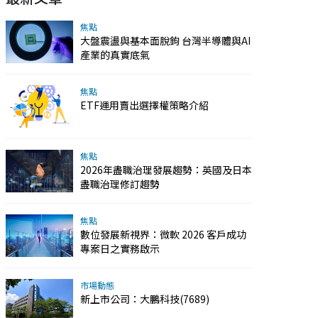
焦點
大盤震盪與基本面脫鉤 台灣半導體與AI
產業的真實底氣
焦點
ETF運用賣出選擇權策略介紹
焦點
2026年盡職治理發展趨勢：英國及日本
盡職治理修訂趨勢
焦點
數位發展新視界：微軟 2026 客戶成功
專案日之實務啟示
市場動態
新上市公司：大鵬科技(7689)