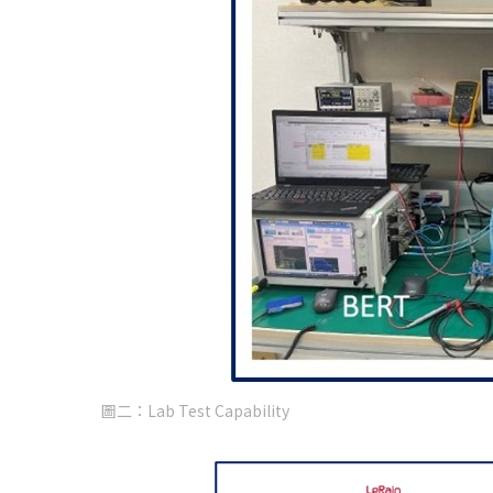
圖二：Lab Test Capability