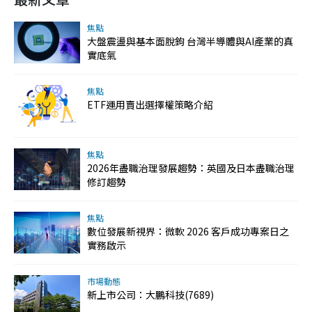
焦點
大盤震盪與基本面脫鉤 台灣半導體與AI產業的真
實底氣
焦點
ETF運用賣出選擇權策略介紹
焦點
2026年盡職治理發展趨勢：英國及日本盡職治理
修訂趨勢
焦點
數位發展新視界：微軟 2026 客戶成功專案日之
實務啟示
市場動態
新上市公司：大鵬科技(7689)