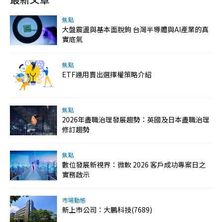
焦點
大盤震盪與基本面脫鉤 台灣半導體與AI產業的真
實底氣
焦點
ETF運用賣出選擇權策略介紹
焦點
2026年盡職治理發展趨勢：英國及日本盡職治理
修訂趨勢
焦點
數位發展新視界：微軟 2026 客戶成功專案日之
實務啟示
市場動態
新上市公司：大鵬科技(7689)