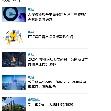
焦點
大盤震盪與基本面脫鉤 台灣半導體與AI
產業的真實底氣
焦點
ETF運用賣出選擇權策略介紹
焦點
2026年盡職治理發展趨勢：英國及日本
盡職治理修訂趨勢
焦點
數位發展新視界：微軟 2026 客戶成功
專案日之實務啟示
市場動態
新上市公司：大鵬科技(7689)