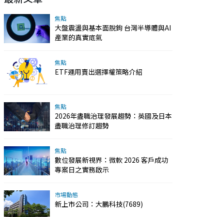
焦點
大盤震盪與基本面脫鉤 台灣半導體與AI
產業的真實底氣
焦點
ETF運用賣出選擇權策略介紹
焦點
2026年盡職治理發展趨勢：英國及日本
盡職治理修訂趨勢
焦點
數位發展新視界：微軟 2026 客戶成功
專案日之實務啟示
市場動態
新上市公司：大鵬科技(7689)