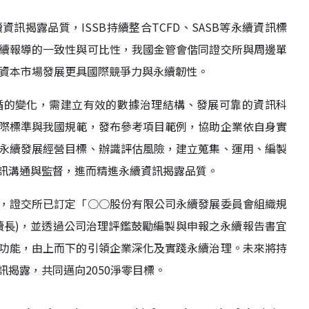
訊揭露品質，ISSB持續整合TCFD、SASB等永續資訊標
續報導的一致性與可比性，我國金管會偕同證交所與周邊單
使資本市場發展更具國際競爭力與永續韌性。
循的變化，需建立有效的數據治理結構、發展可靠的資訊科
際標準與我國規範，發布參考項目範例，協助企業依自身實
永續發展經營目標、辦識評估風險，建立蒐集、運用、編製
訊溝通與監督，進而精進永續資訊揭露品質。
，證交所已訂定「○○股份有限公司永續發展委員會組織規
續長)，並透過公司治理評鑑鼓勵編製與申報之永續報告書宜
功能，由上而下的引領企業深化及實踐永續治理。未來將持
揭露，共同邁向2050淨零目標。