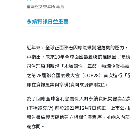
臺灣證券交易所 專員
永續資訊日益重要
近年來，全球正面臨著因應氣候變遷危機的壓力，世
中指出，未來10年全球面臨最嚴峻的風險因子是環境
司治理原則新增「永續韌性」章節，強調企業揭露之
之第28屆聯合國氣候大會（COP28）首次進行「全球盤
即在資訊蒐集與準備(資料來源詳附註1)。
為了回應全球各利害關係人對永續資訊揭露高品
(下稱證交所) 前於2021年12月7日修正「上
報告書編製與確信建立相關作業程序，並納入內部
範亦同。