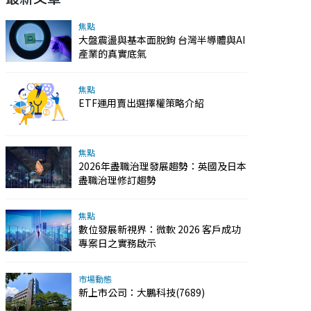
焦點
大盤震盪與基本面脫鉤 台灣半導體與AI
產業的真實底氣
焦點
ETF運用賣出選擇權策略介紹
焦點
2026年盡職治理發展趨勢：英國及日本
盡職治理修訂趨勢
焦點
數位發展新視界：微軟 2026 客戶成功
專案日之實務啟示
市場動態
新上市公司：大鵬科技(7689)