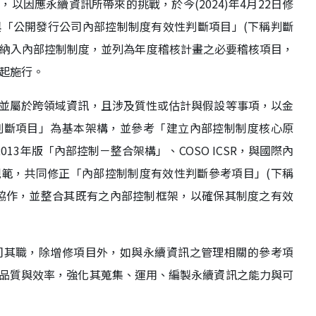
以因應永續資訊所帶來的挑戰，於今(2024)年4月22日修
「公開發行公司內部控制制度有效性判斷項目」(下稱判斷
業納入內部控制制度，並列為年度稽核計畫之必要稽核項目，
日起施行。
並屬於跨領域資訊，且涉及質性或估計與假設等事項，以金
判斷項目」為基本架構，並參考「建立內部控制制度核心原
13年版「內部控制－整合架構」、COSO ICSR，與國際內
關規範，共同修正「內部控制制度有效性判斷參考項目」(下稱
協作，並整合其既有之內部控制框架，以確保其制度之有效
司其職，除增修項目外，如與永續資訊之管理相關的參考項
品質與效率，強化其蒐集、運用、編製永續資訊之能力與可