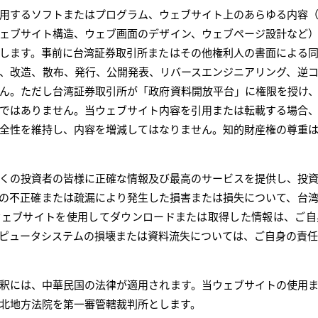
用するソフトまたはプログラム、ウェブサイト上のあらゆる内容
ェブサイト構造、ウェブ画面のデザイン、ウェブページ設計など
します。事前に台湾証券取引所またはその他権利人の書面による
、改造、散布、発行、公開発表、リバースエンジニアリング、逆
ん。ただし台湾証券取引所が「政府資料開放平台」に権限を授け
ではありません。当ウェブサイト内容を引用または転載する場合
全性を維持し、内容を増減してはなりません。知的財産権の尊重
くの投資者の皆様に正確な情報及び最高のサービスを提供し、投
の不正確または疏漏により発生した損害または損失について、台
ウェブサイトを使用してダウンロードまたは取得した情報は、ご自
ピュータシステムの損壊または資料流失については、ご自身の責任
釈には、中華民国の法律が適用されます。当ウェブサイトの使用
北地方法院を第一審管轄裁判所とします。