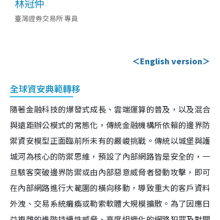
林冠仲
臺灣證券交易所 專員
＜English version＞
全球資安典範轉移
隨著金融科技的爆發式成長、雲端運算的普及，以及混合
與遠距辦公模式的常態化，傳統金融機構所依賴的邊界防
禦資安模型正面臨前所未有的嚴峻挑戰。傳統以城堡與護
城河為核心的防禦思維，預設了內部網路皆是安全的，一
旦駭客突破邊界防禦或由內部惡意威脅者發動攻擊，即可
在內部網路進行大範圍的橫向移動，導致重大的客戶資料
外洩、交易系統癱瘓或勒索軟體大規模擴散。為了因應日
益複雜的進階持續性威脅、高度組織化的網路犯罪及對關