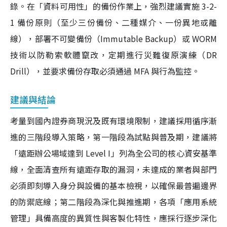
錄。在「資料可用性」的備份作業上，強烈建議實施 3-2-
1 備份原則（至少三份備份、二種媒介、一份異地或離
線），部署不可變備份（Immutable Backup）或 WORM
技術以防勒索軟體竄改，定期進行災難復原演練（DR
Drill），並要求備份存取必須通過 MFA 與行為監控。
建議與結論
考量到國內證券商現況及既有環境限制，建議採用循序漸
進的三階段導入策略，第一階段為試點與普及期，建議將
「遠距辦公場域達到 Level I」列為全公司的核心資安基準
線，全面清查所有遠距存取的漏洞，未達成的業者與部門
必須即刻導入身分與設備的基本檢視，以確保最普遍邊界
的防禦底線；第二階段為深化與推進期，各項「應用系統
管理」具備高度的異質性與客製化特性，應採行逐步深化