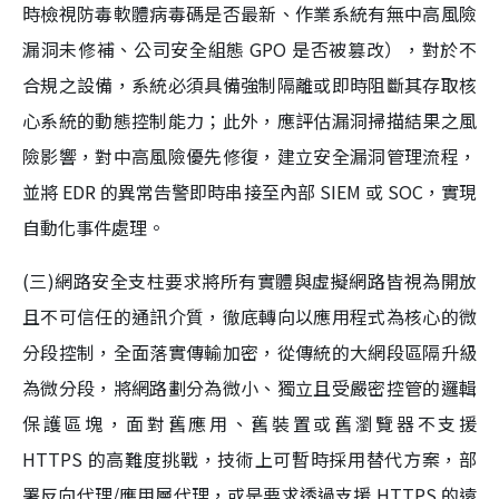
時檢視防毒軟體病毒碼是否最新、作業系統有無中高風險
漏洞未修補、公司安全組態 GPO 是否被篡改），對於不
合規之設備，系統必須具備強制隔離或即時阻斷其存取核
心系統的動態控制能力；此外，應評估漏洞掃描結果之風
險影響，對中高風險優先修復，建立安全漏洞管理流程，
並將 EDR 的異常告警即時串接至內部 SIEM 或 SOC，實現
自動化事件處理。
(三)網路安全支柱要求將所有實體與虛擬網路皆視為開放
且不可信任的通訊介質，徹底轉向以應用程式為核心的微
分段控制，全面落實傳輸加密，從傳統的大網段區隔升級
為微分段，將網路劃分為微小、獨立且受嚴密控管的邏輯
保護區塊，面對舊應用、舊裝置或舊瀏覽器不支援
HTTPS 的高難度挑戰，技術上可暫時採用替代方案，部
署反向代理/應用層代理，或是要求透過支援 HTTPS 的遠