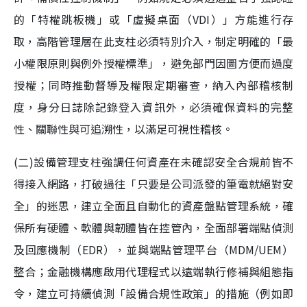
的「特權跳板機」或「虛擬桌面（VDI）」方能進行存
取，高階管理層在此支柱必須特別介入，制定明確的「最
小權限原則與例外授權標準」，避免部門因圖方便而過度
授權；同時推動督導及權限定期審查，納入內部稽核制
度，身分日誌除記錄登入資訊外，必須確保資料的完整
性、關聯性與可追溯性，以滿足可視性稽核。
(二)設備管理支柱強調任何資產在未確認安全合規前皆不
得接入網路，打破過往「只要是公司派發的筆電就絕對安
全」的迷思，建立全面且自動化的資產盤點管理系統，確
保所有硬體、軟體與韌體皆在控管內，全面部署端點偵測
及回應機制（EDR），並與端點管理平台（MDM/UEM）
整合；金融機構應啟用代理程式以遠端執行修補與組態指
令，建立可持續偵測「設備合規性政策」的措施（例如即