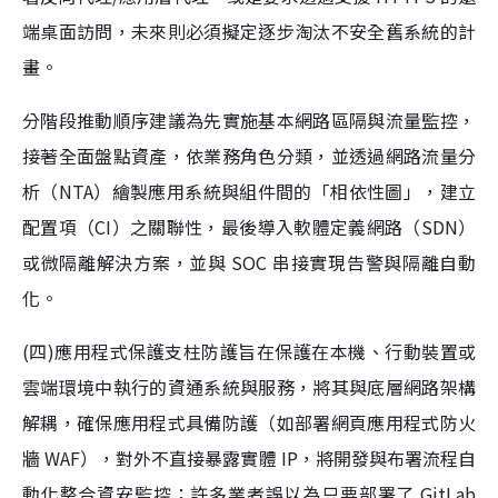
端桌面訪問，未來則必須擬定逐步淘汰不安全舊系統的計
畫。
分階段推動順序建議為先實施基本網路區隔與流量監控，
接著全面盤點資產，依業務角色分類，並透過網路流量分
析（NTA）繪製應用系統與組件間的「相依性圖」，建立
配置項（CI）之關聯性，最後導入軟體定義網路（SDN）
或微隔離解決方案，並與 SOC 串接實現告警與隔離自動
化。
(四)應用程式保護支柱防護旨在保護在本機、行動裝置或
雲端環境中執行的資通系統與服務，將其與底層網路架構
解耦，確保應用程式具備防護（如部署網頁應用程式防火
牆 WAF），對外不直接暴露實體 IP，將開發與布署流程自
動化整合資安監控；許多業者誤以為只要部署了 GitLab