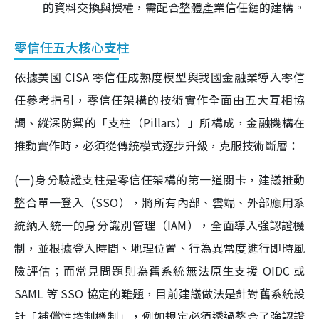
的資料交換與授權，需配合整體產業信任鏈的建構。
零信任五大核心支柱
依據美國 CISA 零信任成熟度模型與我國金融業導入零信
任參考指引，零信任架構的技術實作全面由五大互相協
調、縱深防禦的「支柱（Pillars）」所構成，金融機構在
推動實作時，必須從傳統模式逐步升級，克服技術斷層：
(一)身分驗證支柱是零信任架構的第一道關卡，建議推動
整合單一登入（SSO），將所有內部、雲端、外部應用系
統納入統一的身分識別管理（IAM），全面導入強認證機
制，並根據登入時間、地理位置、行為異常度進行即時風
險評估；而常見問題則為舊系統無法原生支援 OIDC 或
SAML 等 SSO 協定的難題，目前建議做法是針對舊系統設
計「補償性控制機制」，例如規定必須透過整合了強認證