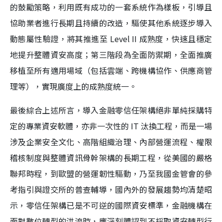
的鼓勵策略，利用既有成功的一套系統作為樣板，引導且
協助業者進行長期且持續的改造，驅使其他系統逐步導入
動態屬性驗證，將其推進至 Level II 成熟度，快速且穩定
地提升整體資安高度；第三階段為全面防禦期，全面推廣
移植至所有適用場域（包括雲端、跨機構協作、供應商管
理等），實現廣度上的成熟度統一。
最後綜合上述所言，導入金融零信任架構絕非單純採購特
定的專業資安軟體，亦非一次性的 IT 汰換工程，而是一場
涉及企業安全文化、高階組織治理、內部營運流程、權限
稽核制度與整體資訊骨幹架構的長期工程，從美國的嚴格
聯邦時程，到歐盟的營運韌性驅動，乃至我國金管會的參
考指引與證交所的普查輔導，國內外的發展趨勢均清楚昭
示，零信任架構已是不可逆的國際資安標準，金融機構在
面對數位轉型的洪流時，應深刻體認到不採取資安轉型行