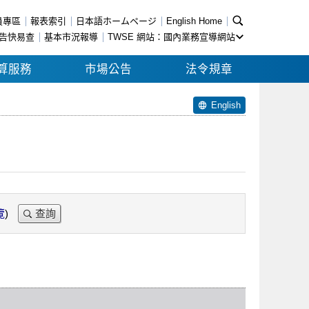
員專區
報表索引
日本語ホームページ
English Home
告快易查
基本市況報導
TWSE 網站：國內業務宣導網站
算服務
市場公告
法令規章
English
覽
)
查詢