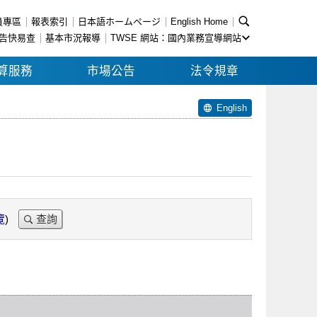
員專區
報表索引
日本語ホームページ
English Home
告快易查
基本市況報導
TWSE 網站：國內業務宣導網站
算服務
市場公告
法令規章
English
覽
)
查詢