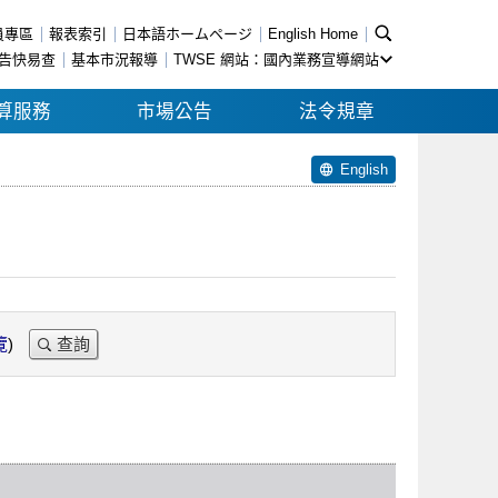
員專區
報表索引
日本語ホームページ
English Home
告快易查
基本市況報導
TWSE 網站：國內業務宣導網站
算服務
市場公告
法令規章
English
覽
)
查詢