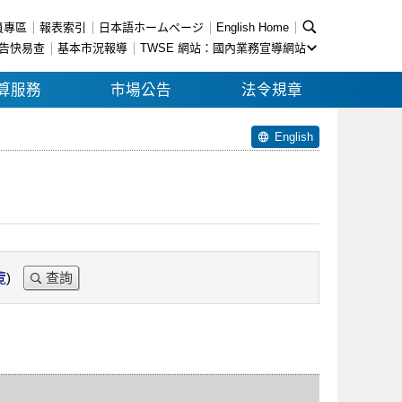
員專區
報表索引
日本語ホームページ
English Home
告快易查
基本市況報導
TWSE 網站：國內業務宣導網站
算服務
市場公告
法令規章
English
覽
)
查詢