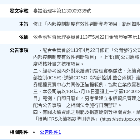
臺證治理字第1130009339號
修正「內部控制制度有效性判斷參考項目」範例如
依金融監督管理委員會113年5月22日金管證審字第113
一、配合金管會於113年4月22日修正「公開發行
內部控制制度有效性判斷項目」，上市(櫃)公司應
度稽核計畫之稽核項目。
二、經參考國內外對永續資訊管理實務做法、永續
部控制(ICSR): 透過COSO《內部控制-整合
券櫃檯買賣中心共同修正旨揭範例，協助企業依實
三、本公司前以104年7月15日臺證上一字第1040
目」範例，自即日廢止。另考量建立永續資訊管理
配合公告事項一之相關法令施行日期辦理。
四、有關永續資訊之規範及揭露範例等相關資源，請至「公司治理中
「接軌IFRS永續揭露準則專區」(https://isds.tpex.org
公告附件1