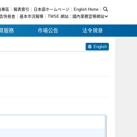
員專區
報表索引
日本語ホームページ
English Home
告快易查
基本市況報導
TWSE 網站：國內業務宣導網站
算服務
市場公告
法令規章
English