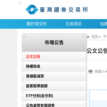
:::
關於證交所
交易資訊
指
:::
:::
首頁
市
市場公告
公文公
公文公告
除權除息
列印 / 
普通股減資
變更股票面額
ETF分割(反分割)
公布處置有價證券