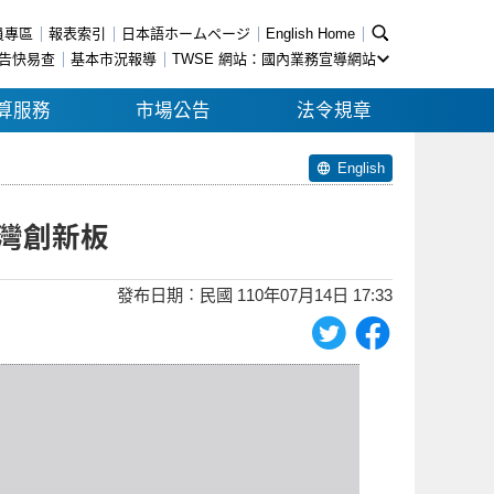
員專區
報表索引
日本語ホームページ
English Home
告快易查
基本市況報導
TWSE 網站：國內業務宣導網站
算服務
市場公告
法令規章
English
灣創新板
發布日期︰民國 110年07月14日 17:33