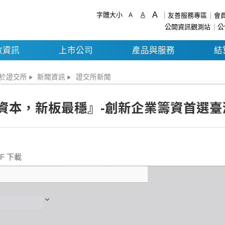
A
字體大小
A
A
友善服務專區
會
公開資訊觀測站
公
數資訊
上市公司
產品與服務
結
於證交所
新聞資訊
證交所新聞
資本，新板最穩』-創新企業籌資首選臺
F 下載