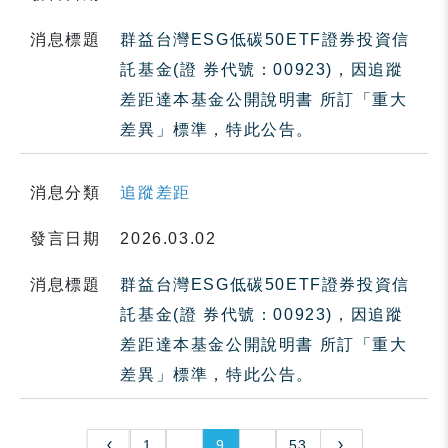
消息標題
群益台灣ESG低碳50ETF證券投資信
託基金(證 券代號：00923)，因追蹤
差距達本基金公開說明書 所訂「重大
差異」標準，特此公告。
消息分類
追蹤差距
發言日期
2026.03.02
消息標題
群益台灣ESG低碳50ETF證券投資信
託基金(證 券代號：00923)，因追蹤
差距達本基金公開說明書 所訂「重大
差異」標準，特此公告。
1
..
9
..
53