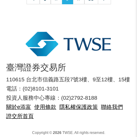
臺灣證券交易所
110615 台北市信義路五段7號3樓、9至12樓、15樓
電話：(02)8101-3101
投資人服務中心專線：(02)2792-8188
關於e添富
使用條款
隱私權保護政策
聯絡我們
證交所首頁
Copyright ©
2026
TWSE. All rights reserved.